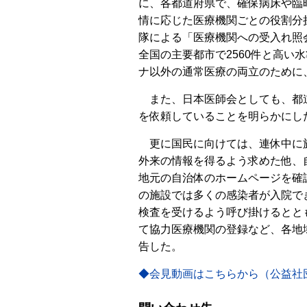
に、各都道府県で、確保病床や臨
情に応じた医療機関ごとの役割分
隊による「医療機関への受入れ照
全国の主要都市で2560件と高
ナ以外の通常医療の両立のために
また、日本医師会としても、都道
を依頼していることを明らかにし
更に国民に向けては、連休中に旅
外来の情報を得るよう求めた他、
地元の自治体のホームページを確
の施設では多くの感染者が入院で
検査を受けるよう呼び掛けるとと
て協力医療機関の登録など、各地
告した。
◆会見動画はこちらから（公益社団法