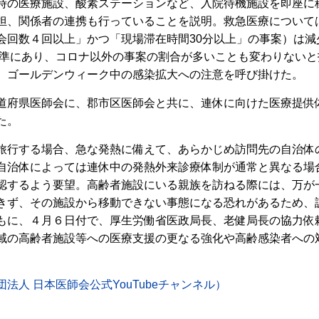
時の医療施設、酸素ステーションなど、入院待機施設を即座に
担、関係者の連携も行っていることを説明。救急医療について
会回数４回以上」かつ「現場滞在時間30分以上」の事案）は減
い水準にあり、コロナ以外の事案の割合が多いことも変わりない
、ゴールデンウィーク中の感染拡大への注意を呼び掛けた。
府県医師会に、郡市区医師会と共に、連休に向けた医療提供
た。
行する場合、急な発熱に備えて、あらかじめ訪問先の自治体
自治体によっては連休中の発熱外来診療体制が通常と異なる場
認するよう要望。高齢者施設にいる親族を訪ねる際には、万が
きず、その施設から移動できない事態になる恐れがあるため、
もに、４月６日付で、厚生労働省医政局長、老健局長の協力依
域の高齢者施設等への医療支援の更なる強化や高齢感染者への
人 日本医師会公式YouTubeチャンネル）