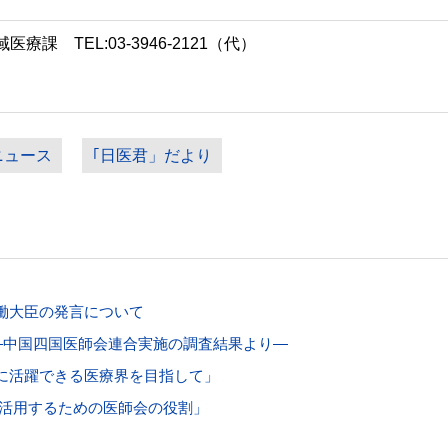
 TEL:03-3946-2121（代）
ニュース
｢日医君」だより
働大臣の発言について
―中国四国医師会連合実施の調査結果より―
に活躍できる医療界を目指して」
で活用するための医師会の役割」