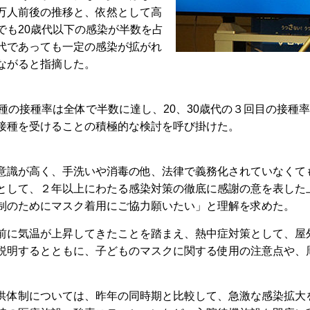
万人前後の推移と、依然として高
でも20歳代以下の感染が半数を占
代であっても一定の感染が拡がれ
ながると指摘した。
種の接種率は全体で半数に達し、20、30歳代の３回目の接種
接種を受けることの積極的な検討を呼び掛けた。
識が高く、手洗いや消毒の他、法律で義務化されていなくて
として、２年以上にわたる感染対策の徹底に感謝の意を表した
制のためにマスク着用にご協力願いたい」と理解を求めた。
に気温が上昇してきたことを踏まえ、熱中症対策として、屋
説明するとともに、子どものマスクに関する使用の注意点や、
体制については、昨年の同時期と比較して、急激な感染拡大