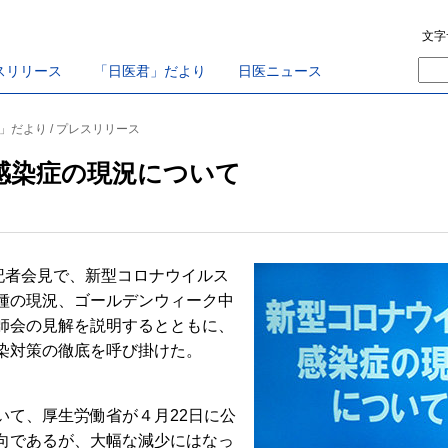
文字
スリリース
「日医君」だより
日医ニュース
君」だより / プレスリリース
感染症の現況について
記者会見で、新型コロナウイルス
種の現況、ゴールデンウィーク中
師会の見解を説明するとともに、
染対策の徹底を呼び掛けた。
て、厚生労働省が４月22日に公
向であるが、大幅な減少にはなっ