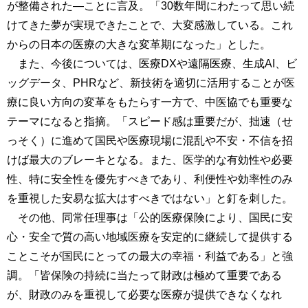
が整備された―ことに言及。「30数年間にわたって思い続
けてきた夢が実現できたことで、大変感激している。これ
からの日本の医療の大きな変革期になった」とした。
また、今後については、医療DXや遠隔医療、生成AI、ビ
ッグデータ、PHRなど、新技術を適切に活用することが医
療に良い方向の変革をもたらす一方で、中医協でも重要な
テーマになると指摘。「スピード感は重要だが、拙速（せ
っそく）に進めて国民や医療現場に混乱や不安・不信を招
けば最大のブレーキとなる。また、医学的な有効性や必要
性、特に安全性を優先すべきであり、利便性や効率性のみ
を重視した安易な拡大はすべきではない」と釘を刺した。
その他、同常任理事は「公的医療保険により、国民に安
心・安全で質の高い地域医療を安定的に継続して提供する
ことこそが国民にとっての最大の幸福・利益である」と強
調。「皆保険の持続に当たって財政は極めて重要である
が、財政のみを重視して必要な医療が提供できなくなれ