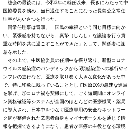
総会の最後には、令和3年に就任以来、長きにわたって中
医協委員を務め、当日退任することになった長島公之常任
理事があいさつを行った。
同常任理事は冒頭、「国民の幸福という同じ目標に向か
い、緊張感を持ちながら、真摯（しんし）な議論を行う貴
重な時間を共に過ごすことができた」として、関係者に謝
意を示した。
その上で、中医協委員の任期中を振り返り、新型コロナ
ウイルス感染症のパンデミックから5類感染症への移行やイ
ンフレの進行など、医療を取り巻く大きな変化があった中
で、特に印象に残っていることとして医療DXの急速な進展
を挙げ、①コロナ禍を契機にして、ごく短期間にオンライ
ン資格確認等システムが全国のほとんどの医療機関・薬局
に導入され、日本中をつなぐ医療専用の安全なネットワー
ク網が整備された②患者自身もマイナポータルを通じて情
報を把握できるようになり、患者が医療の主役となる環境