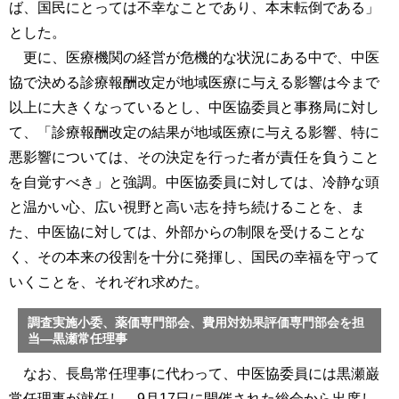
ば、国民にとっては不幸なことであり、本末転倒である」
とした。
更に、医療機関の経営が危機的な状況にある中で、中医
協で決める診療報酬改定が地域医療に与える影響は今まで
以上に大きくなっているとし、中医協委員と事務局に対し
て、「診療報酬改定の結果が地域医療に与える影響、特に
悪影響については、その決定を行った者が責任を負うこと
を自覚すべき」と強調。中医協委員に対しては、冷静な頭
と温かい心、広い視野と高い志を持ち続けることを、ま
た、中医協に対しては、外部からの制限を受けることな
く、その本来の役割を十分に発揮し、国民の幸福を守って
いくことを、それぞれ求めた。
調査実施小委、薬価専門部会、費用対効果評価専門部会を担
当―黒瀬常任理事
なお、長島常任理事に代わって、中医協委員には黒瀬巌
常任理事が就任し、9月17日に開催された総会から出席し