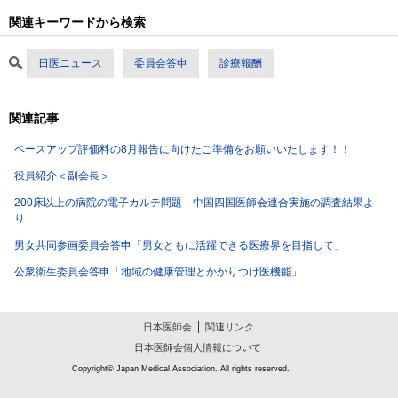
関連キーワードから検索
日医ニュース
委員会答申
診療報酬
関連記事
ベースアップ評価料の8月報告に向けたご準備をお願いいたします！！
役員紹介＜副会長＞
200床以上の病院の電子カルテ問題―中国四国医師会連合実施の調査結果よ
り―
男女共同参画委員会答申「男女ともに活躍できる医療界を目指して」
公衆衛生委員会答申「地域の健康管理とかかりつけ医機能」
日本医師会
関連リンク
日本医師会個人情報について
Copyright© Japan Medical Association. All rights reserved.