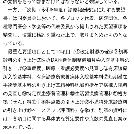
の覚悟をもって臨まなければならないと強調している。
一方、「次期（令和8年度）診療報酬改定に対する要望
書」は同委員会において、各ブロック代表、病院団体、各
種専門医会・学会等の代表委員から提出された要望事項を
精査し、慎重に検討を重ねた上で、取りまとめたものとな
っている。
最重点要望項目として14項目（①改定財源の確保②初再
診料の引き上げ③医療DX推進体制整備加算④入院基本料の
引き上げ⑤重症度、医療・看護必要度の見直し⑥有床診療
所入院基本料、有床診療所療養病床入院基本料⑦短期滞在
手術等基本料の引き上げ⑧精神科地域包括ケア病棟入院料
の見直し⑨特定疾患療養管理料⑩生活習慣病管理料⑪処方
箋（せん）料⑫手術料点数の引き上げ⑬小児科外来診療料
の引き上げ⑭ベースアップ評価料）を挙げ、別添の資料に
は、各項目に関する具体的な算定要件や点数の見直し案が
示されている。