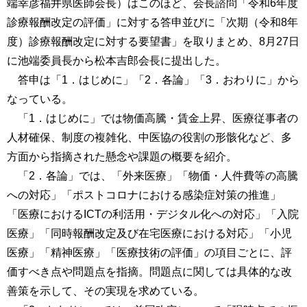
端幸彦福井県医師会長）はこのほど、会長諮問「令和6年度
診療報酬改定の評価」に対する答申並びに「次期（令和8年
度）診療報酬改定に対する要望書」を取りまとめ、8月27日
に池端委員長から松本吉郎会長に提出した。
答申は「1．はじめに」「2．各論」「3．おわりに」から
なっている。
「1．はじめに」では物価高騰・賃金上昇、医療従事者の
人材確保、制度の複雑化、中医協の役割の形骸化など、多
方面から指摘された懸念や課題の概要を紹介。
「2．各論」では、「外来医療」「物価・人件費等の高騰
への対応」「ポストコロナにおける感染症対策の推進」
「医療におけるICTの利活用・デジタル化への対応」「入院
医療」「同時報酬改定及び在宅医療における対応」「小児
医療」「精神医療」「医療技術の評価」の項目ごとに、評
価すべき点や問題点を指摘。問題点に関しては具体的な改
善策を示して、その実現を求めている。