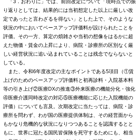
「3．おわりに」では、前回改定について「現時点での振
り返りとしては、結果的には当初想定した以上に厳しい改
定であったと言わざるを得ない」とした上で、そのような
状況の中においてベースアップ評価料が設けられたことを
評価。その一方、算定の煩雑さや当初の想像をはるかに超
えた物価・賃金の上昇により、病院・診療所の区別なく厳
しい経営状況に追い込まれていることは残念でならないと
している。
また、令和6年度改定の主なポイントである5項目（①賃
上げのためのベースアップ評価料と初再診料・入院基本料
等の引き上げ②医療DXの推進③外来医療の機能分化・強化
④医療介護同時改定の対応⑤医療機能に応じた入院機能の
評価）についても言及。次期改定に当たっては、病院・診
療所を問わず、わが国の医療提供体制は、その経営面から
もかなり危機的な状況になりつつあることを認識するとと
もに、世界に冠たる国民皆保険を死守するためにも、相当