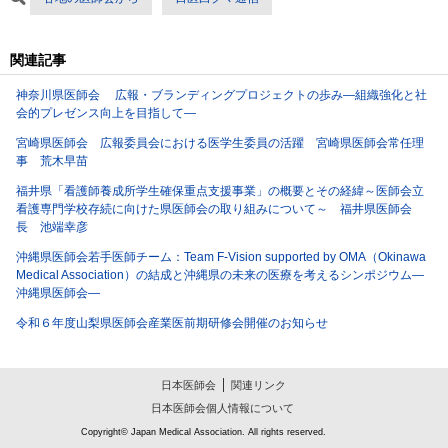
関連記事
神奈川県医師会 広報・ブランディングプロジェクトの歩み―組織強化と社
会的プレゼンス向上を目指して―
宮崎県医師会 広報委員会における医学生委員の活躍 宮崎県医師会常任理
事 荒木早苗
福井県「看護師養成所学生確保重点支援事業」の概要とその経緯～医師会立
看護専門学校存続に向けた県医師会の取り組みについて～ 福井県医師会
長 池端幸彦
沖縄県医師会若手医師チーム：Team F-Vision supported by OMA（Okinawa
Medical Association）の結成と沖縄県の未来の医療を考えるシンポジウム―
沖縄県医師会―
令和６年度山梨県医師会産業医前期研修会開催のお知らせ
日本医師会
関連リンク
日本医師会個人情報について
Copyright© Japan Medical Association. All rights reserved.