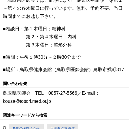
鳥取県医師会では、面談による「健康医療相談」を第１
～第４の各木曜日に行っています。無料。予約不要。当日
時間までにお越し下さい。
■相談日：第１木曜日；精神科
第２・第４木曜日；内科
第３木曜日；整形外科
■時間：午後１時30分～２時30分まで
■場所：鳥取県健康会館（鳥取県医師会館）鳥取市戎町317
問い合わせ先
鳥取県医師会 TEL：0857-27-5566／E-mail：
kouza@tottori.med.or.jp
関連キーワードから検索
各地の医師会から
日医白クマ通信