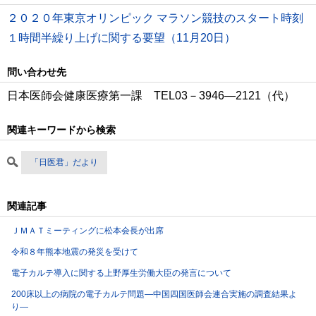
２０２０年東京オリンピック マラソン競技のスタート時刻
１時間半繰り上げに関する要望（11月20日）
問い合わせ先
日本医師会健康医療第一課 TEL03－3946―2121（代）
関連キーワードから検索
「日医君」だより
関連記事
ＪＭＡＴミーティングに松本会長が出席
令和８年熊本地震の発災を受けて
電子カルテ導入に関する上野厚生労働大臣の発言について
200床以上の病院の電子カルテ問題―中国四国医師会連合実施の調査結果よ
り―