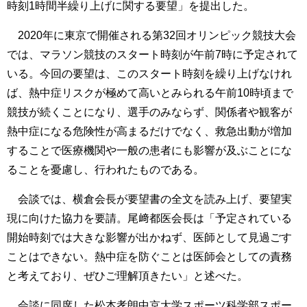
時刻1時間半繰り上げに関する要望」を提出した。
2020年に東京で開催される第32回オリンピック競技大会
では、マラソン競技のスタート時刻が午前7時に予定されて
いる。今回の要望は、このスタート時刻を繰り上げなけれ
ば、熱中症リスクが極めて高いとみられる午前10時頃まで
競技が続くことになり、選手のみならず、関係者や観客が
熱中症になる危険性が高まるだけでなく、救急出動が増加
することで医療機関や一般の患者にも影響が及ぶことにな
ることを憂慮し、行われたものである。
会談では、横倉会長が要望書の全文を読み上げ、要望実
現に向けた協力を要請。尾﨑都医会長は「予定されている
開始時刻では大きな影響が出かねず、医師として見過ごす
ことはできない。熱中症を防ぐことは医師会としての責務
と考えており、ぜひご理解頂きたい」と述べた。
会談に同席した松本孝朗中京大学スポーツ科学部スポー