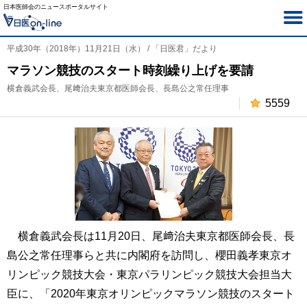
日本医師会のニュースポータルサイト
平成30年（2018年）11月21日（水） / 「日医君」だより
マラソン競技のスタート時刻繰り上げを要請
横倉義武会長、尾﨑治夫東京都医師会長、長島公之常任理事
5559
横倉義武会長は11月20日、尾﨑治夫東京都医師会長、長
島公之常任理事らと共に内閣府を訪問し、櫻田義孝東京オ
リンピック競技大会・東京パラリンピック競技大会担当大
臣に、「2020年東京オリンピックマラソン競技のスタート