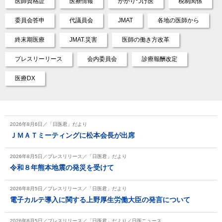
医師資格証
医療情報
かかりつけ医
税制関係
委員会答申
代議員会
JMAT
各地の医師から
終末期医療
JMAT.災害
医師の働き方改革
プレスリーリース
会内委員会
診療報酬改定
医療DX
2026年8月6日／「日医君」だより
ＪＭＡＴミーティングに松本会長が出席
2026年8月5日／プレスリリース／「日医君」だより
令和８年熊本地震の発災を受けて
2026年8月5日／プレスリリース／「日医君」だより
電子カルテ導入に関する上野厚生労働大臣の発言について
2026年8月5日／プレスリリース／「日医君」だより／日医ニュース