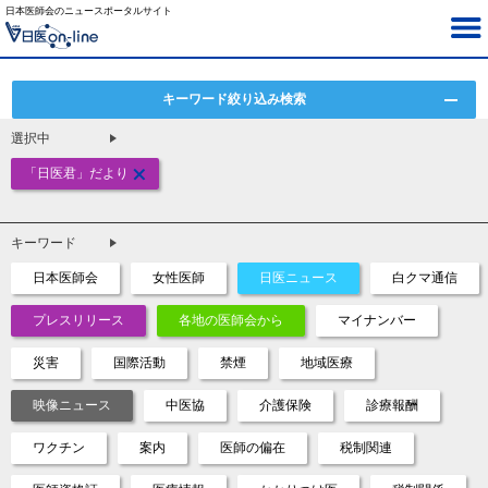
日本医師会のニュースポータルサイト
キーワード絞り込み検索
選択中
「日医君」だより
キーワード
日本医師会
女性医師
日医ニュース
白クマ通信
プレスリリース
各地の医師会から
マイナンバー
災害
国際活動
禁煙
地域医療
映像ニュース
中医協
介護保険
診療報酬
ワクチン
案内
医師の偏在
税制関連