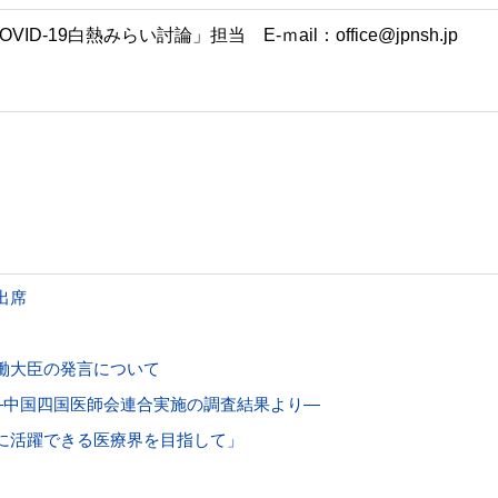
-19白熱みらい討論」担当 E-ｍail：office@jpnsh.jp
出席
働大臣の発言について
―中国四国医師会連合実施の調査結果より―
に活躍できる医療界を目指して」