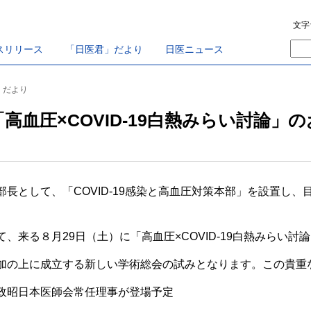
文字
スリリース
「日医君」だより
日医ニュース
君」だより
高血圧×COVID-19白熱みらい討論」
として、「COVID-19感染と高血圧対策本部」を設置し、目ま
。
来る８月29日（土）に「高血圧×COVID-19白熱みらい討
の上に成立する新しい学術総会の試みとなります。この貴重
政昭日本医師会常任理事が登場予定