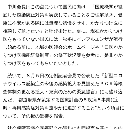
中川会長はこの点について国民に向け、「医療機関が徹
底した感染防止対策を実践していることをご理解頂き、健
康に不安がある際には無理な我慢をせず、かかりつけ医に
相談して頂きたい」と呼び掛けた。更に、現在かかりつけ
医をもっていない国民には、秋冬にインフルエンザが流行
し始める前に、地域の医師会のホームページや「日医かか
りつけ医機能研修制度」の修了状況等を参考に、是非かか
りつけ医をもってもらいたいとした。
続いて、８月５日の定例記者会見で公表した『新型コロ
ナウイルス感染症の今後の感染拡大を見据えたＰＣＲ等検
査体制の更なる拡大・充実のための緊急提言』にも盛り込
んだ、"都道府県が策定する医療計画の５疾病５事業に新
興・再興感染症対策を速やかに追加すること"という項目に
ついて、その後の進捗を報告。
社会保障審議会医療部会の資料にも同提言を基にした内