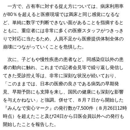
一方で、占有率に対する捉え方については、病床利用率
が80％を超えると医療現場では満床と同じ感覚になるな
ど、単純に数字で判断できない面があることを指摘すると
ともに、重症者には非常に多くの医療スタッフがつきっき
りで対応に当たるため、人員不足から医療提供体制全体の
崩壊につながっていくことを危惧した。
次に、子どもや慢性疾患の患者など、同感染症以外の患
者の動向に触れ、これまでの記者会見等で繰り返し発信し
てきた受診控え等は、非常に深刻な状況が続いており、
「このままでは、日本の医療の良さである病気の早期発
見、早期予防にも支障を来し、国民の健康にも深刻な影響
を与えかねない」と強調。併せて、８月７日から開始した
『みんなで安心マーク』の発行数が7,500件（８月26日12時
時点）を超えたこと及び24日から日医会員以外への発行も
開始したことを報告した。