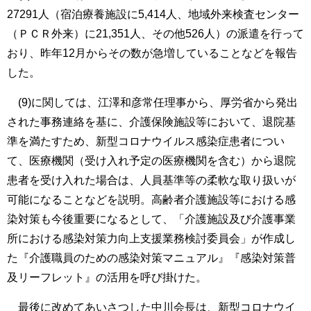
27291人（宿泊療養施設に5,414人、地域外来検査センター
（ＰＣＲ外来）に21,351人、その他526人）の派遣を行って
おり、昨年12月からその数が急増していることなどを報告
した。
(9)に関しては、江澤和彦常任理事から、厚労省から発出
された事務連絡を基に、介護保険施設等において、退院基
準を満たすため、新型コロナウイルス感染症患者につい
て、医療機関（受け入れ予定の医療機関を含む）から退院
患者を受け入れた場合は、人員基準等の柔軟な取り扱いが
可能になることなどを説明。高齢者介護施設等における感
染対策も今後重要になるとして、「介護施設及び介護事業
所における感染対策力向上支援業務検討委員会」が作成し
た『介護職員のための感染対策マニュアル』『感染対策普
及リーフレット』の活用を呼び掛けた。
最後に改めてあいさつした中川会長は、新型コロナウイ