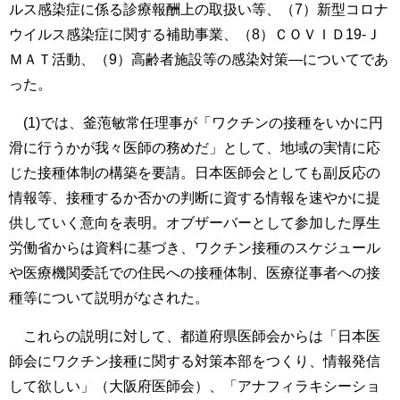
ルス感染症に係る診療報酬上の取扱い等、（7）新型コロナ
ウイルス感染症に関する補助事業、（8）ＣＯＶＩＤ19-Ｊ
ＭＡＴ活動、（9）高齢者施設等の感染対策―についてであ
った。
(1)では、釜萢敏常任理事が「ワクチンの接種をいかに円
滑に行うかが我々医師の務めだ」として、地域の実情に応
じた接種体制の構築を要請。日本医師会としても副反応の
情報等、接種するか否かの判断に資する情報を速やかに提
供していく意向を表明。オブザーバーとして参加した厚生
労働省からは資料に基づき、ワクチン接種のスケジュール
や医療機関委託での住民への接種体制、医療従事者への接
種等について説明がなされた。
これらの説明に対して、都道府県医師会からは「日本医
師会にワクチン接種に関する対策本部をつくり、情報発信
して欲しい」（大阪府医師会）、「アナフィラキシーショ