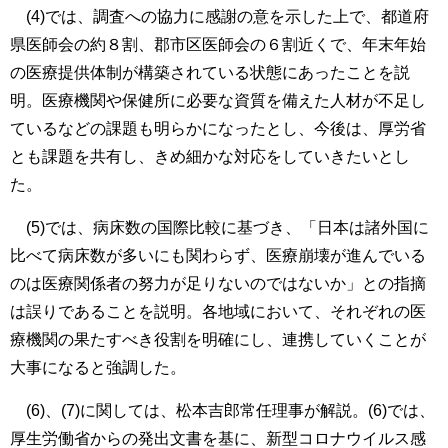
(4)では、調査への協力に感謝の意を示した上で、都道府
県医師会の約８割、郡市区医師会の６割近くで、年末年始
の医療提供体制が構築されている状態にあったことを説
明。医療機関や保健所に必要な資質を備えた人材が不足し
ているなどの課題も明らかになったとし、今後は、厚労省
とも課題を共有し、きめ細かな対応をしていきたいとし
た。
(5)では、病床数の国際比較に基づき、「日本は諸外国に
比べて病床数が多いにも関わらず、医療崩壊が進んでいる
のは医療関係者の努力が足りないのではないか」との指摘
は誤りであることを説明。各地域において、それぞれの医
療機関の果たすべき役割を明確にし、連携していくことが
大事になると強調した。
(6)、(7)に関しては、松本吉郎常任理事が解説。(6)では、
厚生労働省からの発出文書を基に、新型コロナウイルス感