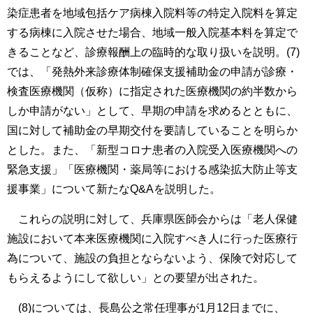
染症患者を地域包括ケア病棟入院料等の特定入院料を算定
する病棟に入院させた場合、地域一般入院基本料を算定で
きることなど、診療報酬上の臨時的な取り扱いを説明。(7)
では、「発熱外来診療体制確保支援補助金の申請が診療・
検査医療機関（仮称）に指定された医療機関の約半数から
しか申請がない」として、早期の申請を求めるとともに、
国に対して補助金の早期交付を要請していることを明らか
とした。また、「新型コロナ患者の入院受入医療機関への
緊急支援」「医療機関・薬局等における感染拡大防止等支
援事業」について新たなQ&Aを説明した。
これらの説明に対して、兵庫県医師会からは「老人保健
施設において本来医療機関に入院すべき人に行った医療行
為について、施設の負担とならないよう、保険で対応して
もらえるようにして欲しい」との要望が出された。
(8)については、長島公之常任理事が1月12日までに、