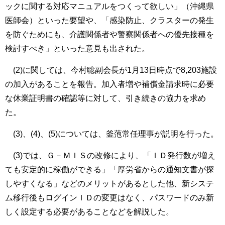
ックに関する対応マニュアルをつくって欲しい」（沖縄県
医師会）といった要望や、「感染防止、クラスターの発生
を防ぐためにも、介護関係者や警察関係者への優先接種を
検討すべき」といった意見も出された。
(2)に関しては、今村聡副会長が1月13日時点で8,203施設
の加入があることを報告。加入者増や補償金請求時に必要
な休業証明書の確認等に対して、引き続きの協力を求め
た。
(3)、(4)、(5)については、釜萢常任理事が説明を行った。
(3)では、Ｇ－ＭＩＳの改修により、「ＩＤ発行数が増え
ても安定的に稼働ができる」「厚労省からの通知文書が探
しやすくなる」などのメリットがあるとした他、新システ
ム移行後もログインＩＤの変更はなく、パスワードのみ新
しく設定する必要があることなどを解説した。