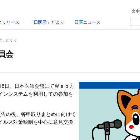
文字
スリリース
「日医君」だより
日医ニュース
医君」だより
員会
月6日、日本医師会館にてＷｅｂ方
インシステムを利用しての参加を
告の後、答申取りまとめに向けて
イルス対策税制を中心に意見交換