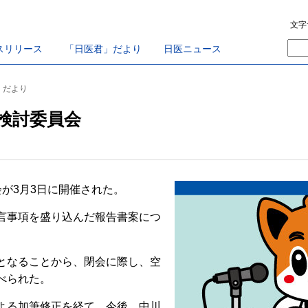
文字
スリリース
「日医君」だより
日医ニュース
君」だより
検討委員会
が3月3日に開催された。
言事項を盛り込んだ報告書案につ
となることから、閉会に際し、空
べられた。
よる加筆修正を経て、今後、中川