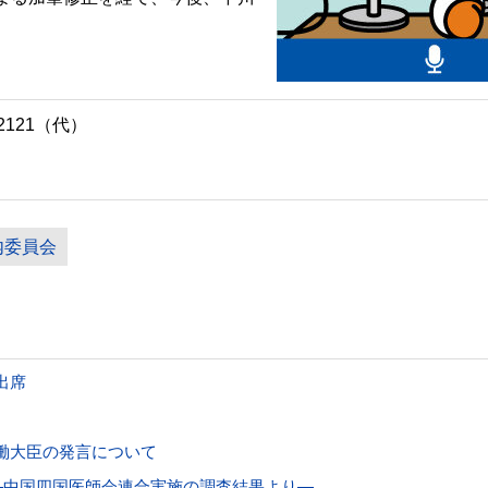
。
2121（代）
内委員会
出席
働大臣の発言について
―中国四国医師会連合実施の調査結果より―