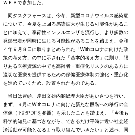
ＷＥＢで参加した。
同タスクフォースは、今冬、新型コロナウイルス感染症
について、今夏を上回る感染拡大が生じる可能性があるこ
とに加えて、季節性インフルエンザも流行し、より多数の
発熱患者が同時に生じる可能性があることを踏まえ、令和
４年９月８日に取りまとめられた「Withコロナに向けた政
策の考え方」の中に示された「基本的考え方」に則り、限
りある医療資源の中でも高齢者・重症化リスクのある方に
適切な医療を提供するための保健医療体制の強化・重点化
を進めていくため、設置されたものである。
当日は冒頭、岸田文雄内閣総理大臣があいさつを行い、
まず、９月にWithコロナに向けた新たな段階への移行の全
体像（下記PDFを参照）を示したことを踏まえ、「今後も
科学的知見に基づきながら、できるだけ平時に近い社会経
済活動が可能となるよう取り組んでいきたい」と述べ、同