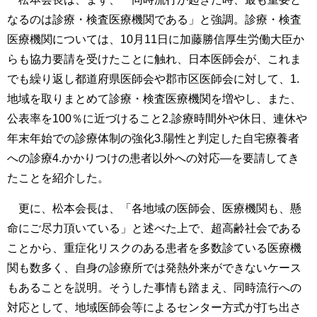
なるのは診療・検査医療機関である」と強調。診療・検査
医療機関については、10月11日に加藤勝信厚生労働大臣か
らも協力要請を受けたことに触れ、日本医師会が、これま
でも繰り返し都道府県医師会や郡市区医師会に対して、1.
地域を取りまとめて診療・検査医療機関を増やし、また、
公表率を100％に近づけること2.診療時間外や休日、連休や
年末年始での診療体制の強化3.陽性と判定した自宅療養者
への診療4.かかりつけの患者以外への対応―を要請してき
たことを紹介した。
更に、松本会長は、「各地域の医師会、医療機関も、懸
命にご尽力頂いている」と述べた上で、超高齢社会である
ことから、重症化リスクのある患者を多数診ている医療機
関も数多く、自身の診療所では発熱外来ができないケース
もあることを説明。そうした事情も踏まえ、同時流行への
対応として、地域医師会等によるセンター方式が打ち出さ