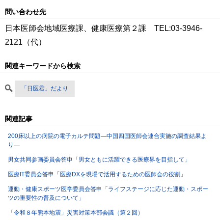
問い合わせ先
日本医師会地域医療課、健康医療第２課 TEL:03-3946-
2121（代）
関連キーワードから検索
「日医君」だより
関連記事
200床以上の病院の電子カルテ問題―中国四国医師会連合実施の調査結果よ
り―
男女共同参画委員会答申「男女ともに活躍できる医療界を目指して」
医療IT委員会答申「医療DXを現場で活用するための医師会の役割」
運動・健康スポーツ医学委員会答申「ライフステージに応じた運動・スポー
ツの重要性の普及について」
「令和８年熊本地震」災害対策本部会議（第２回）