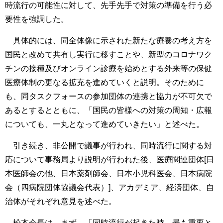
時流行の可能性に対して、先手先手で対策の準備を行う必
要性を強調した。
具体的には、同全体像に示された新たな療養の考え方を
国民と改めて共有し実行に移すことや、新型のコロナワク
チンの接種及びオンライン診療を始めとする外来等の保健
医療体制の更なる拡充を進めていくと説明。そのために
も、同タスクフォースの参加団体の連携と協力が不可欠で
あるとするとともに、「国民の皆様への対策の周知・広報
についても、一丸となって進めていきたい」と述べた。
引き続き、非公開で議事が行われ、同時流行に関する対
応について事務局より説明が行われた後、医療関連団体[日
本医師会の他、日本薬剤師会、日本小児科医会、日本病院
会（四病院団体協議会代表）]、アカデミア、経済団体、自
治体がそれぞれ意見を述べた。
松本会長は、まず、「同時流行が起きた時、最も重要と