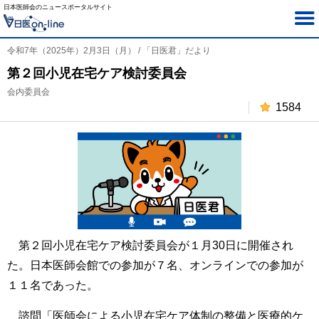
日本医師会のニュースポータルサイト
令和7年（2025年）2月3日（月） / 「日医君」だより
第２回小児在宅ケア検討委員会
会内委員会
1584
第２回小児在宅ケア検討委員会が１月30日に開催され
た。日本医師会館での参加が７名、オンラインでの参加が
１１名であった。
諮問「医師会による小児在宅ケア体制の整備と医療的ケ