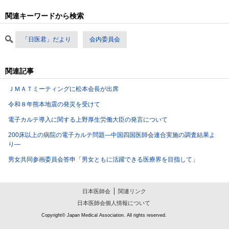
関連キーワードから検索
「日医君」だより
会内委員会
関連記事
ＪＭＡＴミーティングに松本会長が出席
令和８年熊本地震の発災を受けて
電子カルテ導入に関する上野厚生労働大臣の発言について
200床以上の病院の電子カルテ問題―中国四国医師会連合実施の調査結果よ
り―
男女共同参画委員会答申「男女ともに活躍できる医療界を目指して」
日本医師会
関連リンク
日本医師会個人情報について
Copyright© Japan Medical Association. All rights reserved.