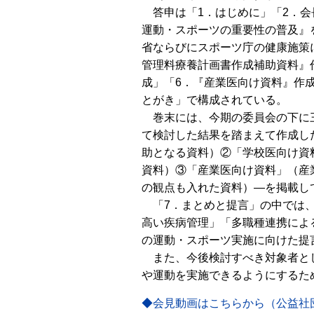
答申は「1．はじめに」「2．会
運動・スポーツの重要性の普及』
省ならびにスポーツ庁の健康施策
管理料療養計画書作成補助資料』
成」「6．『産業医向け資料』作成
とがき」で構成されている。
巻末には、今期の委員会の下に
て検討した結果を踏まえて作成し
助となる資料）②「学校医向け資
資料）③「産業医向け資料」（産
の観点も入れた資料）―を掲載し
「7．まとめと提言」の中では、
高い疾病管理」「多職種連携によ
の運動・スポーツ実施に向けた提
また、今後検討すべき対象者とし
や運動を実施できるようにするた
◆会見動画はこちらから（公益社団法