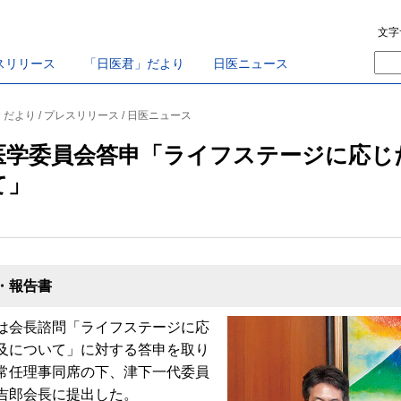
文字
スリリース
「日医君」だより
日医ニュース
」だより / プレスリリース / 日医ニュース
医学委員会答申「ライフステージに応じ
て」
・報告書
は会長諮問「ライフステージに応
及について」に対する答申を取り
常任理事同席の下、津下一代委員
吉郎会長に提出した。