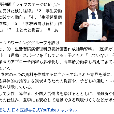
長諮問『ライフステージに応じた
を受けた検討経緯」「3．厚生労働
に関する動向」「4．『生活習慣病
作成」「5．『学校医向け資料』作
」「7．まとめと提言」「8．あ
三つのワーキンググループを設け
た、①「生活習慣病管理料療養計画書作成補助資料」（医師が
料」（運動・スポーツを「している」子どもと「していない」
業医のアプローチ内容も多様化し、高年齢労働者も増えてきて
ている。
巻末の三つの資料を作成するに当たって出された意見を基に
る具体的な指導」を実現するための提言や、子どもの運動・ス
言を明示している。
て女性、障害者、外国人労働者を挙げるとともに、避難所や
めの仕組み、夏季にも安心して運動できる環境づくりなどが求
人 日本医師会公式YouTubeチャンネル）