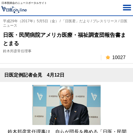
日本医師会のニュースポータルサイト
平成29年（2017年）5月5日（金） / 「日医君」だより / プレスリリース / 日医
ニュース
日医・民間病院アメリカ医療・福祉調査団報告書ま
とまる
鈴木邦彦常任理事
10027
日医定例記者会見 4月12日
鈴木邦彦常任理事は、自らが団長を務める「日医・民間