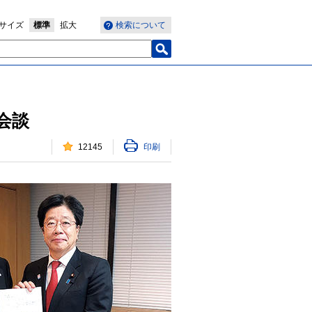
サイズ
標準
拡大
検索について
会談
12145
印刷