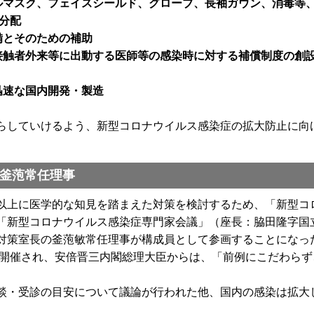
マスク、フェイスシールド、グローブ、長袖ガウン、消毒等、PPE
と分配
備とそのための補助
接触者外来等に出動する医師等の感染時に対する補償制度の創
迅速な国内開発・製造
していけるよう、新型コロナウイルス感染症の拡大防止に向
釜萢常任理事
上に医学的な知見を踏まえた対策を検討するため、「新型コ
「新型コロナウイルス感染症専門家会議」（座長：脇田隆字国
対策室長の釜萢敏常任理事が構成員として参画することになっ
が開催され、安倍晋三内閣総理大臣からは、「前例にこだわら
・受診の目安について議論が行われた他、国内の感染は拡大