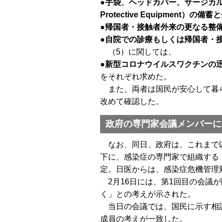
●手袋、ヘッドカバー、サージカル
Protective Equipment）の備蓄
●帰国者・接触者外来の更なる整
●自院での診療もしくは帰国者・
（5）に関しては、
●新型コロナウイルスワクチンの
をそれぞれ求めた。
また、両者は国民が安心して暮ら
改めて確認した。
政府の専門家会議メンバーに
なお、同日、政府は、これまで以
下に、感染症の専門家で組織する
定。日医からは、感染症危機管理
2月16日には、第1回目の会議
く」との考えが示された。
当日の会議では、国民に示す相談
成員の考えが一致した。