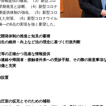
な情報提供の徹底、（3）新型コロ
早期発見と診断、（4）新型コロナ
療提供体制の強化、（5）新型コロ
えた対策、（6）新型コロナウイル
保―の6点の実現を強く要望した。
、
究開発体制の推進と知見の蓄積
衛生の維持・向上など法の理念に基づく行政判断
況等の正確かつ迅速な情報提供
の連絡や帰国者・接触者外来への受診手順、その際の留意事項
整備と充実
時設置
陰圧室の拡充とそのための補助