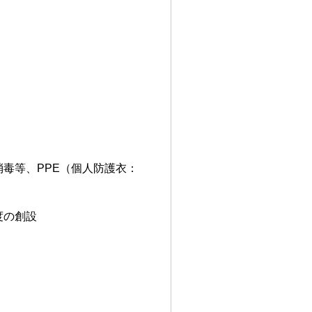
毒等、PPE（個人防護衣：
度の創設