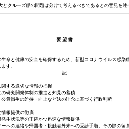
とクルーズ船の問題は分けて考えるべきであるとの意見を述
要 望 書
生命と健康の安全を確保するため、新型コロナウイルス感染
します。
記
に関する適切な情報の把握
の研究開発体制の推進と知見の蓄積
公衆衛生の維持・向上など法の理念に基づく行政判断
な情報提供の徹底
発生状況等の正確かつ迅速な情報提供
への連絡や帰国者・接触者外来への受診手順、その際の留意