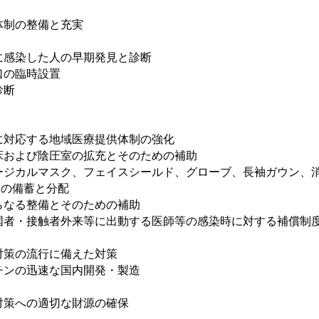
制の整備と充実
に感染した人の早期発見と診断
の臨時設置
診断
に対応する地域医療提供体制の強化
および陰圧室の拡充とそのための補助
カルマスク、フェイスシールド、グローブ、長袖ガウン、消
ment）の備蓄と分配
なる整備とそのための補助
・接触者外来等に出動する医師等の感染時に対する補償制
対策の流行に備えた対策
ンの迅速な国内開発・製造
対策への適切な財源の確保