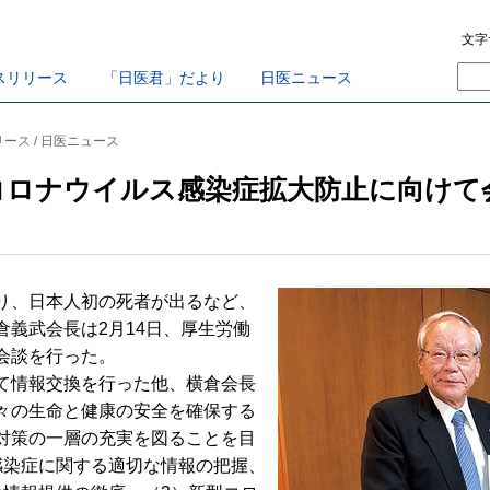
文字
スリリース
「日医君」だより
日医ニュース
リース / 日医ニュース
コロナウイルス感染症拡大防止に向けて
り、日本人初の死者が出るなど、
義武会長は2月14日、厚生労働
会談を行った。
て情報交換を行った他、横倉会長
々の生命と健康の安全を確保する
対策の一層の充実を図ることを目
感染症に関する適切な情報の把握、