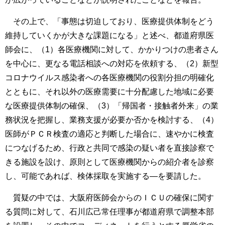
その上で、「事態は切迫しており、医療提供体制をどう
維持していくかが大きな課題になる」と述べ、都道府県医
師会に、（1）各医療機関に対して、かかりつけの患者さん
を中心に、更なる電話相談への対応を依頼する、（2）新型
コロナウイルス感染者への各医療機関の役割分担の明確化
とともに、それ以外の医療需要に十分配慮した地域に必要
な医療提供体制の確保、（3）「帰国者・接触者外来」の業
務状況を把握し、業務支援が必要か否かを検討する、（4）
医師がＰＣＲ検査の適応と判断した場合に、速やかに検査
につなげるため、行政と共同で感染の疑い者を直接診察で
きる施設を設け、原則として医療機関からの紹介者を診察
し、可能であれば、検体採取を実施する―を要請した。
質疑の中では、大阪府医師会からのＩＣＵの確保に関す
る質問に対して、石川広己常任理事が都道府県で調整本部