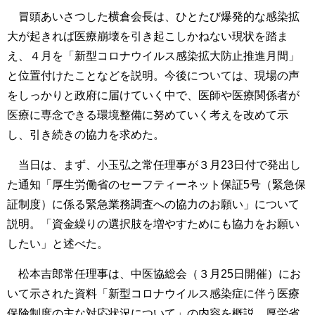
冒頭あいさつした横倉会長は、ひとたび爆発的な感染拡
大が起きれば医療崩壊を引き起こしかねない現状を踏ま
え、４月を「新型コロナウイルス感染拡大防止推進月間」
と位置付けたことなどを説明。今後については、現場の声
をしっかりと政府に届けていく中で、医師や医療関係者が
医療に専念できる環境整備に努めていく考えを改めて示
し、引き続きの協力を求めた。
当日は、まず、小玉弘之常任理事が３月23日付で発出し
た通知「厚生労働省のセーフティーネット保証5号（緊急保
証制度）に係る緊急業務調査への協力のお願い」について
説明。「資金繰りの選択肢を増やすためにも協力をお願い
したい」と述べた。
松本吉郎常任理事は、中医協総会（３月25日開催）にお
いて示された資料「新型コロナウイルス感染症に伴う医療
保険制度の主な対応状況について」の内容を概説。厚労省