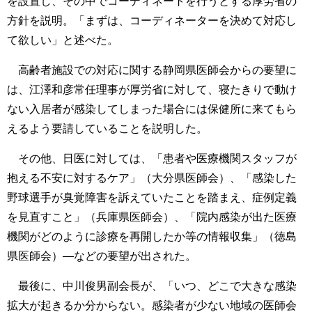
を設置し、その中でコーディネートを行うとする厚労省の
方針を説明。「まずは、コーディネーターを決めて対応し
て欲しい」と述べた。
高齢者施設での対応に関する静岡県医師会からの要望に
は、江澤和彦常任理事が厚労省に対して、寝たきりで動け
ない入居者が感染してしまった場合には保健所に来てもら
えるよう要請していることを説明した。
その他、日医に対しては、「患者や医療機関スタッフが
抱える不安に対するケア」（大分県医師会）、「感染した
野球選手が臭覚障害を訴えていたことを踏まえ、症例定義
を見直すこと」（兵庫県医師会）、「院内感染が出た医療
機関がどのように診療を再開したか等の情報収集」（徳島
県医師会）―などの要望が出された。
最後に、中川俊男副会長が、「いつ、どこで大きな感染
拡大が起きるか分からない。感染者が少ない地域の医師会