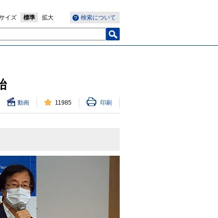
サイズ
標準
拡大
検索について
始
動画
11985
印刷