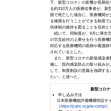
下、新型コロナ）の影響が長期化
る約310万人の医療従事者が、新
因で死亡した場合に、医療機関が
る補償を行うことができる制度で
供体制の維持を図ることを目的と
続いて、同制度が、9月に厚生労
の労災給付の上乗せを行う医療機
対応する医療機関の医師や看護師
されているとした。
また、新型コロナの新規感染者数
備し、院内感染防止の取り組みが
して、制度創設の意義を強調する
たい」と述べた。
新型コロナ
申し込み方法
日本医療機能評価機構特設サ
（
https://jcqhc.or.jp/w-comp/
）