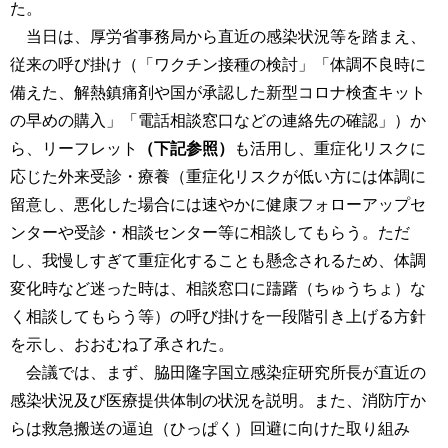
た。
当日は、厚労省事務局から直近の感染状況等を踏まえ、
従来の呼び掛け（「ワクチン接種の検討」「体調不良時に
備えた、解熱鎮痛剤や国が承認した新型コロナ検査キット
の早めの購入」「電話相談窓口などの連絡先の確認」）か
ら、リーフレット
（下記参照）
も活用し、重症化リスクに
応じた外来受診・療養（重症化リスクが低い方には体調に
留意し、悪化した場合には速やかに健康フォローアップセ
ンターや受診・相談センター等に相談してもらう。ただ
し、我慢しすぎて重症化することも懸念されるため、体調
変化時など迷った時は、相談窓口に躊躇（ちゅうちょ）な
く相談してもらう等）の呼び掛けを一段階引き上げる方針
を示し、おおむね了承された。
会議では、まず、脇田隆字国立感染症研究所長が直近の
感染状況及び医療提供体制の状況を説明。また、消防庁か
らは救急搬送の逼迫（ひっぱく）回避に向けた取り組み