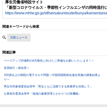
厚生労働省特設サイト
「新型コロナウイルス・季節性インフルエンザの同時流行
https://www.mhlw.go.jp/stf/seisakunitsuite/bunya/kansentai
関連キーワードから検索
日医ニュース
関連記事
ベースアップ評価料の8月報告に向けたご準備をお願いいたします！！
役員紹介＜副会長＞
200床以上の病院の電子カルテ問題―中国四国医師会連合実施の調査結果よ
り―
男女共同参画委員会答申「男女ともに活躍できる医療界を目指して」
公衆衛生委員会答申「地域の健康管理とかかりつけ医機能」