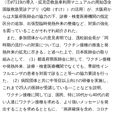
〔①♯7119の導入・拡充②救急車利用マニュアルの周知③全
国版救急受診アプリ（Q助（すけ））の活用〕が、大阪府か
らは大阪府医師会の協力の下、診療・検査医療機関の指定
区分の追加、出張型臨時発熱外来の整備など、対策の強化
を図っていることがそれぞれ紹介された。
また、参加団体からの意見表明では、茂松副会長が「同
時期の流行への対策については、ワクチン接種の推進と発
熱外来の拡充に尽きる」と述べた上で、日本医師会の取り
組みとして、（1）都道府県医師会に対して、ワクチン接種
や発熱外来、診療・検査医療機関でなくても、季節性イン
フルエンザの患者を対面で診ること等への協力要請を行っ
た、（2）病院団体と共に中等症以上向けの研修を実施し、
これまで25人の医師が受講している―ことなどを説明。
ワクチン接種に関しては、国民、特に10代から40代の若
い人達にワクチン接種を求める、より強いメッセージを発
出することを求めるとともに、「病床確保を含め、コロナ