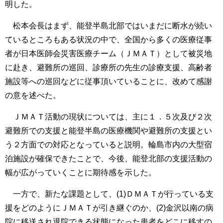
明した。
松本会長はまず、能登半島北部ではいまだに断水が続い
ているところもある状況の中で、全国から多くの医療従事
者が日本医師会災害医療チーム（ＪＭＡＴ）として被災地
に赴き、避難所の巡回、診療所の先生の診療支援、高齢者
施設等への巡回などに従事頂いていることに、改めて感謝
の意を述べた。
ＪＭＡＴ活動の現状については、主に１．５次及び２次
避難所での支援と能登半島の医療機関や避難所の支援とい
う２方面での対応となっていると説明。輪島市内の大型宿
泊施設が確保できたことで、今後、能登北部の支援活動の
幅が広がっていくことに期待感を示した。
一方で、新たな課題として、(1)ＤＭＡＴが行っている支
援をどのようにＪＭＡＴが引き継ぐのか、(2)金沢以南の病
院に移送され退院できる状態になった患者をどこに移すの