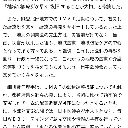
「地域の診療所が早く"復旧"することが大切」と指摘した。
また、能登北部地方でのＪＭＡＴ活動について、被災し
た診療所を支え、診療の再開をサポートしているとした上
で、「地元の開業医の先生方は、災害前だけでなく、当
然、災害が収束した後も、地域医療、地域包括ケアの中心
となって頂く方々である」と強調。こうした医師の再起を
図り、行政と一緒になって、これからの地域の医療や介護
の体制づくりを考えてもらえるよう、日本医師会としても
支えていく考えを示した。
細川常任理事は、ＪＭＡＴの派遣調整機能についても触
れ、都道府県医師会の協力により、当初に比べて効率的で
充実したチームの配置調整が可能になったとするととも
に、本部と支部の間では、日本医師会がホストとなり、毎
日ＷＥＢミーティングで意見交換や情報の共有を行ってい
ることを説明。「更なる派遣体制の充実に努めていく」と