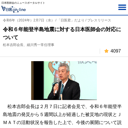
日本医師会のニュースポータルサイト
令和6年（2024年）2月7日（水） / 「日医君」だより / プレスリリース
令和６年能登半島地震に対する日本医師会の対応に
ついて
松本吉郎会長、細川秀一常任理事
4097
松本吉郎会長は２月７日に記者会見で、令和６年能登半
島地震の発災から５週間以上が経過した被災地の現状とＪ
ＭＡＴの活動状況を報告した上で、今後の展開について説