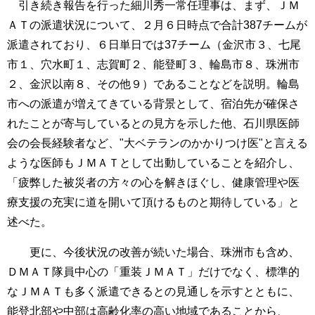
引き続き報告を行った細川秀一常任理事は、まず、ＪＭ
ＡＴの派遣状況について、２月６日時点で合計387チームが
派遣されており、６日単日では37チーム（金沢市３、七尾
市１、穴水町１、志賀町２、能登町３、輪島市８、珠洲市
２、金沢以南８、その他９）であることなどを説明。輪島
市への派遣が増えてきている背景として、宿泊先が確保さ
れたことが寄与しているとの見方を示した他、石川県医師
会の会長経験者など、"大ベテランのかかりつけ医"と言える
ような医師もＪＭＡＴとして出動していることを紹介し、
「疲弊した被災者の方々の心を解きほぐし、健康管理や医
療支援の充実に道を開いて頂けるものと期待している」と
述べた。
更に、今後状況の改善が続いた場合、珠洲市も含め、
ＤＭＡＴ隊員中心の「重装ＪＭＡＴ」だけでなく、標準的
なＪＭＡＴも多く派遣できるとの見通しを示すとともに、
能登北部や中部は高齢化率の高い地域であることから、