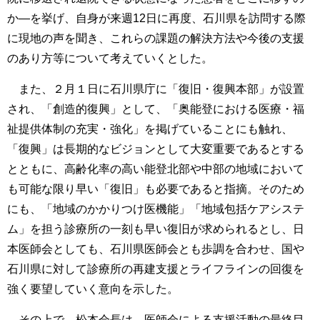
か―を挙げ、自身が来週12日に再度、石川県を訪問する際
に現地の声を聞き、これらの課題の解決方法や今後の支援
のあり方等について考えていくとした。
また、２月１日に石川県庁に「復旧・復興本部」が設置
され、「創造的復興」として、「奥能登における医療・福
祉提供体制の充実・強化」を掲げていることにも触れ、
「復興」は長期的なビジョンとして大変重要であるとする
とともに、高齢化率の高い能登北部や中部の地域において
も可能な限り早い「復旧」も必要であると指摘。そのため
にも、「地域のかかりつけ医機能」「地域包括ケアシステ
ム」を担う診療所の一刻も早い復旧が求められるとし、日
本医師会としても、石川県医師会とも歩調を合わせ、国や
石川県に対して診療所の再建支援とライフラインの回復を
強く要望していく意向を示した。
その上で、松本会長は、医師会による支援活動の最終目