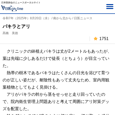
日本医師会のニュースポータルサイト
令和7年（2025年）8月20日（水） / 南から北から / 日医ニュース
パキラとアリ
髙橋 美徳
1751
クリニックの鉢植えパキラは丈が2メートルもあったが、
葉は先端に少しあるだけで徒長（とちょう）が目立ってい
た。
熱帯の樹木であるパキラはたくさんの日光を浴びて育つ
のが正しい姿だが、耐陰性もあって丈夫なため、室内用観
葉植物としてもよく見掛ける。
アリがパキラの幹から茎をせっせと走り回っていたの
で、院内衛生管理上問題ありと考えて周囲にアリ対策グッ
ズを配置した。