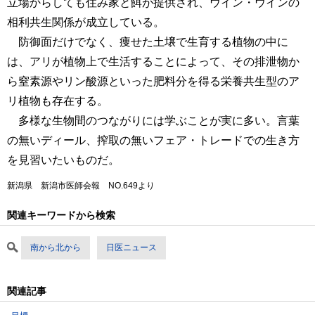
立場からしても住み家と餌が提供され、ウイン・ウインの
相利共生関係が成立している。
防御面だけでなく、痩せた土壌で生育する植物の中に
は、アリが植物上で生活することによって、その排泄物か
ら窒素源やリン酸源といった肥料分を得る栄養共生型のア
リ植物も存在する。
多様な生物間のつながりには学ぶことが実に多い。言葉
の無いディール、搾取の無いフェア・トレードでの生き方
を見習いたいものだ。
新潟県 新潟市医師会報 NO.649より
関連キーワードから検索
南から北から
日医ニュース
関連記事