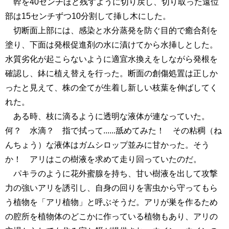
幹を40センチほど残すように切り戻し、切り取った遠位
部は15センチずつ10分割して挿し木にした。
切断面上部には、感染と水分蒸発を防ぐ目的で癒合剤を
塗り、下面は発根促進剤の水に漬けてから水挿しとした。
水質劣化が起こらないように適宜水換えをしながら発根を
確認し、鉢に植え替えを行った。断面の創傷処置は正しか
ったと見えて、株の全てが生着し新しい枝葉を伸ばしてく
れた。
ある時、枝に滴るように透明な液体が連なっていた。
何？ 水滴？ 指で拭って......舐めてみた！ その粘稠（ね
んちょう）な液体はガムシロップ並みに甘かった。そう
か！ アリはこの樹液を求めて走り回っていたのだ。
パキラのように花外蜜腺を持ち、甘い樹液を出して攻撃
力の強いアリを誘引し、自身の回りを害虫から守ってもら
う植物を「アリ植物」と呼ぶそうだ。アリが巣を作るため
の腔所を植物体のどこかに作っている植物もあり、アリの