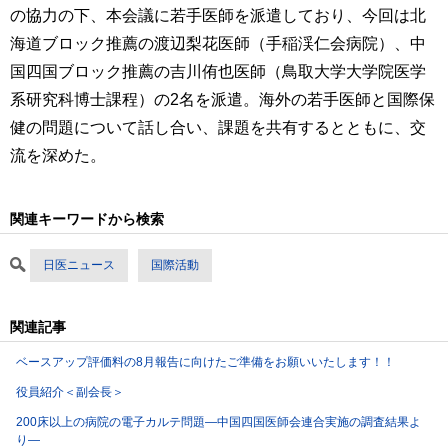
の協力の下、本会議に若手医師を派遣しており、今回は北
海道ブロック推薦の渡辺梨花医師（手稲渓仁会病院）、中
国四国ブロック推薦の吉川侑也医師（鳥取大学大学院医学
系研究科博士課程）の2名を派遣。海外の若手医師と国際保
健の問題について話し合い、課題を共有するとともに、交
流を深めた。
関連キーワードから検索
日医ニュース
国際活動
関連記事
ベースアップ評価料の8月報告に向けたご準備をお願いいたします！！
役員紹介＜副会長＞
200床以上の病院の電子カルテ問題―中国四国医師会連合実施の調査結果よ
り―