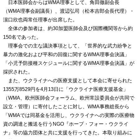
日本医師会からはWMA理事として、角田徹副会長
（WMA理事会副議長）、渡辺弘司（松本吉郎会長代理）・
濵口欣也両常任理事が出席した。
全体の参加者は、約30加盟医師会及び国際機関等から約
150名であった。
理事会での主な議決事項として、「世界的な武力紛争と
暴力の激化および平和の回復に関するWMA理事会決議」
「小児予防接種スケジュールに関するWMA理事会決議」が
採択された。
また、ウクライナへの医療支援として本会に寄せられた
1355万8529円を4月13日に「ウクライナ医療支援基金」
（WMA、欧州医師会フォーラム、欧州常設委員会が共同で
設立・管理）に寄付したことに対し、WMA事務総長から
「WMAでは同基金を活用し、ウクライナへの実際の医療物
資の調達と搬送を行うNGO『ホープ・フォー・ウクライ
ナ』等の協力団体と共に支援を行ってきた。本取り組みに