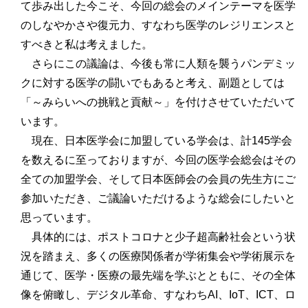
て歩み出した今こそ、今回の総会のメインテーマを医学
のしなやかさや復元力、すなわち医学のレジリエンスと
すべきと私は考えました。
さらにこの議論は、今後も常に人類を襲うパンデミッ
クに対する医学の闘いでもあると考え、副題としては
「～みらいへの挑戦と貢献～」を付けさせていただいて
います。
現在、日本医学会に加盟している学会は、計145学会
を数えるに至っておりますが、今回の医学会総会はその
全ての加盟学会、そして日本医師会の会員の先生方にご
参加いただき、ご議論いただけるような総会にしたいと
思っています。
具体的には、ポストコロナと少子超高齢社会という状
況を踏まえ、多くの医療関係者が学術集会や学術展示を
通じて、医学・医療の最先端を学ぶとともに、その全体
像を俯瞰し、デジタル革命、すなわちAI、IoT、ICT、ロ