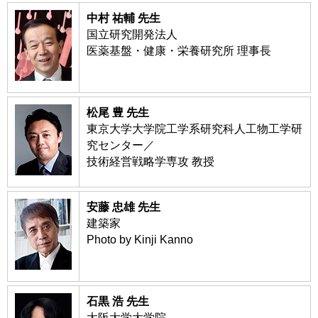
中村 祐輔 先生
国立研究開発法人
医薬基盤・健康・栄養研究所 理事長
松尾 豊 先生
東京大学大学院工学系研究科人工物工学研
究センター／
技術経営戦略学専攻 教授
安藤 忠雄 先生
建築家
Photo by Kinji Kanno
石黒 浩 先生
大阪大学大学院