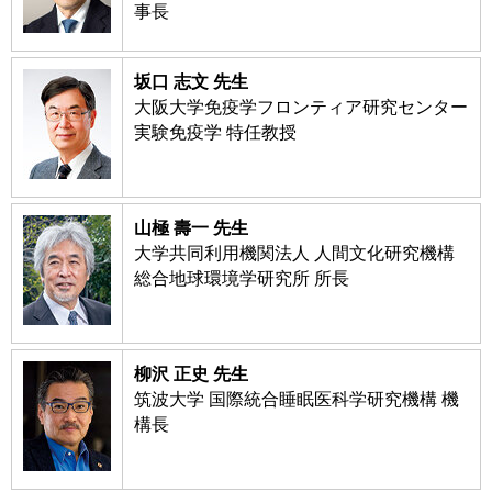
事長
坂口 志文 先生
大阪大学免疫学フロンティア研究センター
実験免疫学 特任教授
山極 壽一 先生
大学共同利用機関法人 人間文化研究機構
総合地球環境学研究所 所長
柳沢 正史 先生
筑波大学 国際統合睡眠医科学研究機構 機
構長