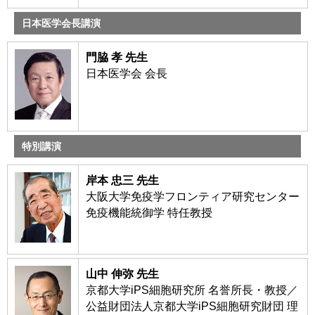
日本医学会長講演
門脇 孝 先生
日本医学会 会長
特別講演
岸本 忠三 先生
大阪大学免疫学フロンティア研究センター
免疫機能統御学 特任教授
山中 伸弥 先生
京都大学iPS細胞研究所 名誉所長・教授／
公益財団法人京都大学iPS細胞研究財団 理