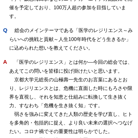
催を予定しており、100万人超の参加を目指していま
す。
Q
総会のメインテーマである「医学のレジリエンス～み
らいへの挑戦と貢献～人生100年時代をどう生きるか」
に込められた想いを教えてください。
A
「医学のレジリエンス」とは何か―今回の総会では、
あえてこの問いを皆様に投げ掛けたいと思います。
京都大学元総長の山極壽一先生のお言葉にあるとお
り、レジリエンスとは、危機に直面した時にもろさや限
界を直視し、それを知恵と仕組みに転換して生き抜く
力、すなわち「危機を生き抜く知」です。
弱さを強みに変えてきた人類の歴史を学び直し、ヒト
を多角的・包括的に捉え、より良い未来の選択へつなげ
たい。コロナ禍でその重要性は明らかでした。