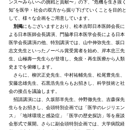
ンス〜みらいへの挑戦と貢献〜」の下、"危機を生き抜く
知"を医学・社会の双方から掘り下げていくことを目的と
して、様々な企画をご用意しています。
別掲
にもございますとおり、松本吉郎日本医師会長に
よる日本医師会長講演、門脇孝日本医学会長による日本
医学会長講演の他、特別講演では、山中伸弥先生、坂口
志文先生といったノーベル賞受賞者を始め、岸本忠三先
生、山極壽一先生らが登壇し、免疫・再生医療から人類
史までを俯瞰します。
さらに、柳沢正史先生、中村祐輔先生、松尾豊先生、
安藤忠雄先生、石黒浩先生らもお招きし、科学技術と社
会の接点を議論します。
招請講演には、久坂部羊先生、仲野徹先生、吉森保先
生らをお招きし、会頭特別企画では「医学のレジリエン
ス」「地球環境と感染症」「医学の歴史探訪」等を座談
会形式で展開。さらに副会頭特別企画では、大学病院経