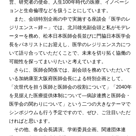
営、研究者の使命、人生100年時代の医療、イノベーシ
ョンと生命倫理などを扱うことにしています。
また、会頭特別企画の中で実施する座談会「医学のレ
ジリエンス～絆～」では、北川雄光副会頭と私がモデレ
ーターを務め、松本日本医師会長並びに門脇日本医学会
長をパネリストにお迎えし、医学のレジリエンス力につ
いて語り合っていただくことで、未来を切り拓く協働の
可能性を探ってまいりたいと考えています。
さらに、医師会関係では、副会頭を務めていただいて
いる加納康至大阪府医師会長による特別企画として、
「次世代を担う医師と医師会の役割について」「2040年
を見据えた医療提供体制について―病診連携と医師会・
医学会の関わりについて」という二つの大きなテーマで
シンポジウムも行う予定ですので、ぜひ、ご注目いただ
ければと思います。
その他、各会会長講演、学術委員企画、関連団体連