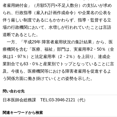
者雇用納付金」（月額5万円×不足人数分）の支払いが求め
られ、行政指導（雇入れ計画作成命令）や企業名の公表を
伴う厳しい制度であるにもかかわらず、指導・監督する立
場の行政機関において、水増しが行われていたことは言語
道断であるとした。
一方、「平成29年 障害者雇用状況の集計結果」から、医
療機関を含む「医療、福祉」部門は、実雇用率2・50％（全
体は1・97％）と法定雇用率（2・2％）を上回り、達成企
業割合でも63・0％と産業別でトップとなっていることに言
及。今後も、医療機関等における障害者雇用を促進するよ
う関係方面に働き掛けていくとの姿勢を示した。
問い合わせ先
日本医師会総務課 TEL:03-3946-2121（代）
関連キーワードから検索