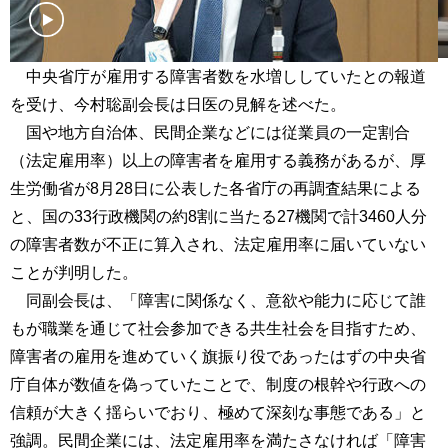
中央省庁が雇用する障害者数を水増ししていたとの報道
を受け、今村聡副会長は日医の見解を述べた。
国や地方自治体、民間企業などには従業員の一定割合
（法定雇用率）以上の障害者を雇用する義務があるが、厚
生労働省が8月28日に公表した各省庁の再調査結果による
と、国の33行政機関の約8割に当たる27機関で計3460人分
の障害者数が不正に算入され、法定雇用率に届いていない
ことが判明した。
同副会長は、「障害に関係なく、意欲や能力に応じて誰
もが職業を通じて社会参加できる共生社会を目指すため、
障害者の雇用を進めていく旗振り役であったはずの中央省
庁自体が数値を偽っていたことで、制度の根幹や行政への
信頼が大きく揺らいでおり、極めて深刻な事態である」と
強調。民間企業には、法定雇用率を満たさなければ「障害