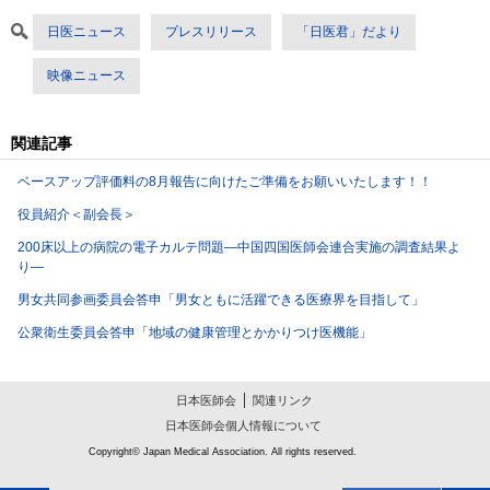
日医ニュース
プレスリリース
「日医君」だより
映像ニュース
関連記事
ベースアップ評価料の8月報告に向けたご準備をお願いいたします！！
役員紹介＜副会長＞
200床以上の病院の電子カルテ問題―中国四国医師会連合実施の調査結果よ
り―
男女共同参画委員会答申「男女ともに活躍できる医療界を目指して」
公衆衛生委員会答申「地域の健康管理とかかりつけ医機能」
日本医師会
関連リンク
日本医師会個人情報について
Copyright© Japan Medical Association. All rights reserved.