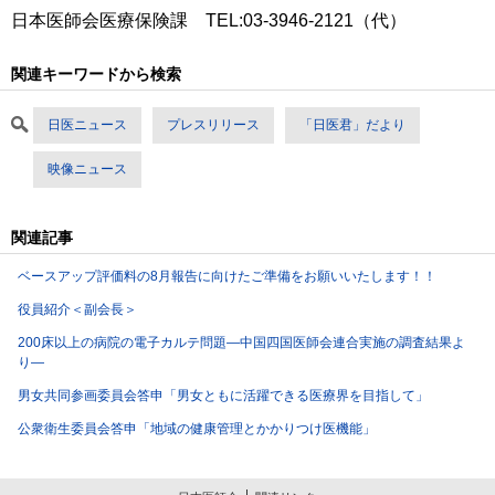
日本医師会医療保険課 TEL:03-3946-2121（代）
関連キーワードから検索
日医ニュース
プレスリリース
「日医君」だより
映像ニュース
関連記事
ベースアップ評価料の8月報告に向けたご準備をお願いいたします！！
役員紹介＜副会長＞
200床以上の病院の電子カルテ問題―中国四国医師会連合実施の調査結果よ
り―
男女共同参画委員会答申「男女ともに活躍できる医療界を目指して」
公衆衛生委員会答申「地域の健康管理とかかりつけ医機能」