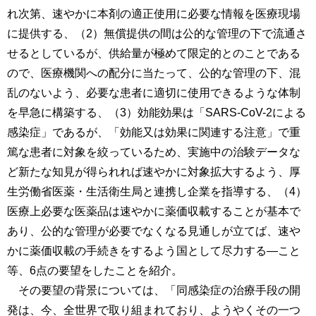
れ次第、速やかに本剤の適正使用に必要な情報を医療現場
に提供する、（2）無償提供の間は公的な管理の下で流通さ
せるとしているが、供給量が極めて限定的とのことである
ので、医療機関への配分に当たって、公的な管理の下、混
乱のないよう、必要な患者に適切に使用できるような体制
を早急に構築する、（3）効能効果は「SARS-CoV-2による
感染症」であるが、「効能又は効果に関連する注意」で重
篤な患者に対象を絞っているため、実施中の治験データな
ど新たな知見が得られれば速やかに対象拡大するよう、厚
生労働省医薬・生活衛生局と連携し企業を指導する、（4）
医療上必要な医薬品は速やかに薬価収載することが基本で
あり、公的な管理が必要でなくなる見通しが立てば、速や
かに薬価収載の手続きをするよう国として尽力する―こと
等、6点の要望をしたことを紹介。
その要望の背景については、「同感染症の治療手段の開
発は、今、全世界で取り組まれており、ようやくその一つ