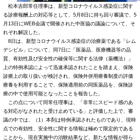
松本吉郎常任理事は、新型コロナウイルス感染症に関す
る診療報酬上の対応等として、5月8日に持ち回り審議で、5
月13日にWEB会議で開催された中医協の議論について、そ
れぞれ解説した。
8日は、新型コロナウイルス感染症の治療薬である「レム
デシビル」について、同7日に「医薬品、医療機器等の品
質、有効性及び安全性の確保等に関する法律（薬機法）」
上の特例承認によって迅速承認されたことを踏まえ、保険
診療上の取り扱いが検討され、保険外併用療養制度の評価
療養を利用することで、保険適用前の同医薬品を、保険診
療の中で使用可能となったことを報告した。
この点について同常任理事は、「非常にスピード感のあ
る対応がなされたと受け止めている」と評価した上で、審
議の中では、（1）本剤は特例承認されたものであり、現時
点での有効性、安全性に関する情報は極めて限定的である
ことから、現在実施中の治験結果など、新たな情報が得ら