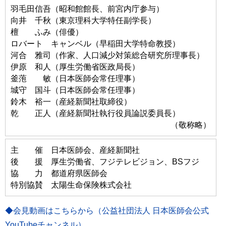
羽毛田信吾（昭和館館長、前宮内庁参与）
向井 千秋（東京理科大学特任副学長）
檀 ふみ（俳優）
ロバート キャンベル（早稲田大学特命教授）
河合 雅司（作家、人口減少対策総合研究所理事長）
伊原 和人（厚生労働省医政局長）
釜萢 敏（日本医師会常任理事）
城守 国斗（日本医師会常任理事）
鈴木 裕一（産経新聞社取締役）
乾 正人（産経新聞社執行役員論説委員長）
（敬称略）
主 催 日本医師会、産経新聞社
後 援 厚生労働省、フジテレビジョン、BSフジ
協 力 都道府県医師会
特別協賛 太陽生命保険株式会社
◆会見動画はこちらから（公益社団法人 日本医師会公式
YouTubeチャンネル）