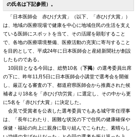
の氏名は下記参照）。
「日本医師会 赤ひげ大賞」（以下、「赤ひげ大賞」）
は、地域の医療現場で健康を中心に地域住民の生活を支え
ている医師にスポットを当て、その活躍を顕彰すること
で、各地の医療環境整備、医療活動の充実に寄与すること
を目的として、平成24年に日本医師会と産経新聞社が創設
したものである。
10回目となる今回は、総勢10名（
下掲
）の選考委員出席
の下に、昨年11月5日に日本医師会小講堂で選考会を開催
し、厳正なる審査の下、都道府県医師会から推薦された候
補者より18名を「赤ひげ功労賞」に選定し、その中から更
に5名を「赤ひげ大賞」に決定した。
会見で受賞者を公表した選考委員でもある城守常任理事
は、「長年にわたり、困難な状況の下で住民の健康確保や
保健・福祉の向上に親身に取り組んでこられた、素晴らし
い功績の方ばかりだった」と今回の選考を振り返った上