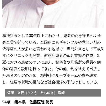
精神科医として30年以上にわたり、患者の命を守るべく全
身全霊で闘っている。全国的にもギャンブルや覚せい剤の
依存症の人が多いと言われる地域で、専門外来として平成3
年にクリニックを開業。依存症患者の裁判書類の作成、出
廷における患者のケアに加え、警察官や刑務所の職員へ病
像の講義や説明を行ってきた。その他、刑を終えて出所し
た患者のケアのため、精神科グループホームや寮を設立
し、住居や就職の援助など社会復帰の手助けもしている。
佐藤 立行（さとう たちゆき） 医師
94歳 熊本県 佐藤医院 院長