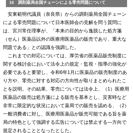
16 調剤薬局全国チェーンによる零売問題について
安東範明代議員（奈良県）からの調剤薬局全国チェーン
による零売問題について日本医師会の見解を問う質問に
は、宮川常任理事が、「本来の目的から逸脱した処方箋
（せん）医薬品以外の医療用医薬品の販売であり、重大な
問題である」との認識を強調した。
これまでの対応については、厚労省の医薬品販売制度に
関する検討会において法令上の規定・監視・指導の強化が
必要であると要望し、令和6年1月に医薬品の販売制度のあ
り方や、零売に対する対応の方向性が取りまとめられたこ
とを説明。その結果、零売については法令上、（1）医療用
医薬品の販売は処方箋による販売を基本とし、災害時など
非常に限定的な状況において薬局での販売を認める、（2）
一般消費者に対し、医療用医薬品が販売可能である旨を薬
局の特色として強調する広告については禁止する―方向で
規定されることとなったとした。