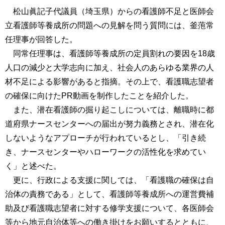
松山眞記子代議員（埼玉県）からの看護師不足と医師会
立看護師等養成所の問題への見解を問う質問には、釜萢常
任理事が回答した。
同常任理事は、看護師等養成所の定員割れの要因を18歳
人口の減少と大学志向に加え、社会人のあらゆる業界の人
材不足による影響があると指摘。その上で、看護職志望者
の確保に向けたPR動画を制作したことを紹介した。
また、潜在看護師の掘り起こしについては、離職時に都
道府県ナースセンターへの届出が努力義務とされ、潜在化
しないようなアプローチが行われているとし、「引き続
き、ナースセンターやハローワークの活性化を求めてい
く」と述べた。
更に、行政による支援に関しては、「看護職の確保は自
治体の責務である」として、看護師等養成所への運営費補
助及び看護職志望者に対する修学支援について、各医師会
等から地元自治体等への働き掛けをお願いするとともに、