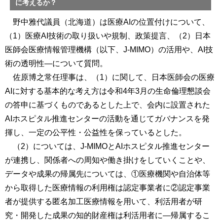
に考えるか？
野中雅代議員（北海道）は医療AIの位置付けについて、
（1）医療AI技術の取り扱いや規制、政策提言、（2）日本
医師会医療情報管理機構（以下、J-MIMO）の活用や、AI技
術の透明性―について質問。
佐原博之常任理事は、（1）に関して、日本医師会の医療
AIに対する基本的な考え方は令和4年3月の生命倫理懇談会
の答申に基づくものであるとした上で、会内に設置された
AIホスピタル推進センターの活動を通じてガバナンスを発
揮し、一定の公平性・公益性を保っているとした。
（2）については、J-MIMOとAIホスピタル推進センター
が連携し、関係者への周知や働き掛けをしていくことや、
データや成果の帰属先については、①医療機関や自治体等
から取得した医療情報の利用権は認定事業者に②認定事業
者が提供する匿名加工医療情報を用いて、利活用者が研
究・開発した成果の知的財産権は利活用者に―帰属するこ