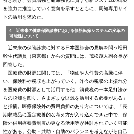
引き続き、会員増強と組織強化に資する新システムの構築
を強力に推進していく意向を示すとともに、周知専用サイ
トの活用を求めた。
4 近未来の健康保険診療における価格転嫁システムの変革の
可能性について
近未来の保険診療に対する日本医師会の見解を問う増田
幹生代議員（東京都）からの質問には、茂松茂人副会長が
回答した。
医療費の財源に関しては、「物価や人件費の高騰に伴
い、保険料や税収も上がっていく。昨今の税収の上振れ分
を医療費の財源として活用する他、消費税の一本足打法か
らの脱却を図り、さまざまな財源を活用する必要がある」
と指摘。医療保険外の費用負担のあり方については、「長
期収載品に選定療養的な考え方が入り込んできた中で、保
険外併用療養費制度の更なる活用等が検討されていく可能
性がある。公助・共助・自助のバランスを考えながら自己