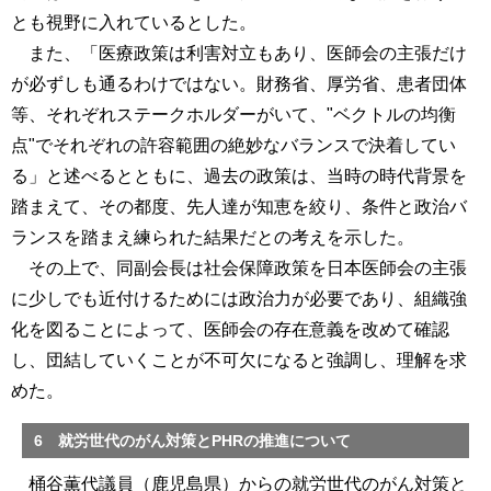
とも視野に入れているとした。
また、「医療政策は利害対立もあり、医師会の主張だけ
が必ずしも通るわけではない。財務省、厚労省、患者団体
等、それぞれステークホルダーがいて、"ベクトルの均衡
点"でそれぞれの許容範囲の絶妙なバランスで決着してい
る」と述べるとともに、過去の政策は、当時の時代背景を
踏まえて、その都度、先人達が知恵を絞り、条件と政治バ
ランスを踏まえ練られた結果だとの考えを示した。
その上で、同副会長は社会保障政策を日本医師会の主張
に少しでも近付けるためには政治力が必要であり、組織強
化を図ることによって、医師会の存在意義を改めて確認
し、団結していくことが不可欠になると強調し、理解を求
めた。
6 就労世代のがん対策とPHRの推進について
桶谷薫代議員（鹿児島県）からの就労世代のがん対策と