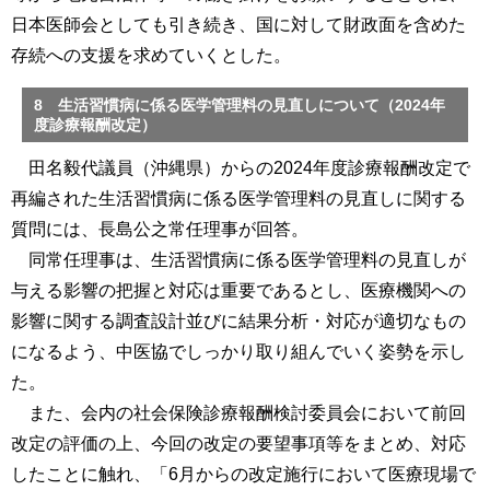
日本医師会としても引き続き、国に対して財政面を含めた
存続への支援を求めていくとした。
8 生活習慣病に係る医学管理料の見直しについて（2024年
度診療報酬改定）
田名毅代議員（沖縄県）からの2024年度診療報酬改定で
再編された生活習慣病に係る医学管理料の見直しに関する
質問には、長島公之常任理事が回答。
同常任理事は、生活習慣病に係る医学管理料の見直しが
与える影響の把握と対応は重要であるとし、医療機関への
影響に関する調査設計並びに結果分析・対応が適切なもの
になるよう、中医協でしっかり取り組んでいく姿勢を示し
た。
また、会内の社会保険診療報酬検討委員会において前回
改定の評価の上、今回の改定の要望事項等をまとめ、対応
したことに触れ、「6月からの改定施行において医療現場で