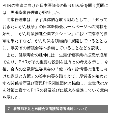
PHRの推進に向けた日本医師会の取り組み等を問う質問に
は、黒瀨巌常任理事が回答した。
同常任理事は、まず具体的な取り組みとして、「知って
おきたいがん検診」の日本医師会ホームページへの掲載を
始め、「がん対策推進企業アクション」において指導的役
割を果たすなど、がん対策を積極的に展開しているととも
に、厚労省の審議会等へ参画していることなどを説明。
また、健康寿命の延伸には、生涯保健事業の拡充が必須
であり、PHRがその重要な役割を担うとの考えを示し、今
後、会内の公衆衛生委員会の「健（検）診情報の活用に向
けた課題と方策」の答申内容を踏まえて、厚労省を始めと
する関係省庁及び官民PHR関連団体と協働し、全世代のが
ん対策に資するPHRの普及並びに拡充を促進していく意向
を示した。
7 看護師不足と医師会立看護師等養成所について