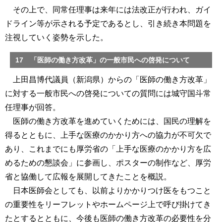
その上で、同常任理事は来年には法改正が行われ、ガイ
ドライン等が示される予定であるとし、引き続き本問題を
注視していく姿勢を示した。
17 「医師の働き方改革」の一般市民への啓発について
上田昌博代議員（新潟県）からの「医師の働き方改革」
に対する一般市民への啓発についての質問には城守国斗常
任理事が回答。
医師の働き方改革を進めていくためには、国民の理解を
得るとともに、上手な医療のかかり方への協力が不可欠で
あり、これまでにも厚労省の「上手な医療のかかり方を広
めるための懇談会」に参画し、ポスターの制作など、厚労
省と協働して広報を展開してきたことを概説。
日本医師会としても、以前よりかかりつけ医をもつこと
の重要性をリーフレットやホームページ上で呼び掛けてき
たとするとともに、今後も医師の働き方改革の必要性を分