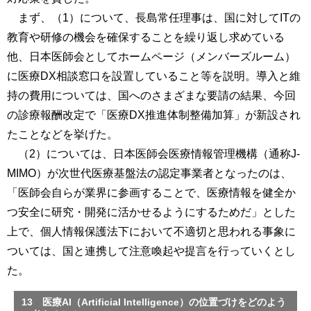
まず、（1）について、長島常任理事は、国に対してITの
教育や研修の機会を確保することを繰り返し求めている
他、日本医師会としてホームページ（メンバーズルーム）
に医療DX相談窓口を設置していること等を説明。導入と維
持の費用については、国へのさまざまな要請の結果、今回
の診療報酬改定で「医療DX推進体制整備加算」が新設され
たことなどを挙げた。
（2）については、日本医師会医療情報管理機構（通称J-
MIMO）が次世代医療基盤法の認定事業者となったのは、
「医師会自らが業界に参画することで、医療情報を健全か
つ安全に研究・開発に活かせるようにするためだ」とした
上で、個人情報保護法下において不適切と思われる事象に
ついては、国と連携して注意喚起や提言を行っていくとし
た。
13 医療AI（Artificial Intelligence）の位置づけをどのよう