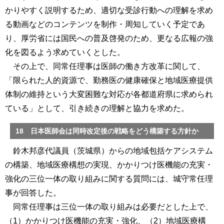
かりやすく説明するため、適切な受診行動への理解を求め
る動画などのコンテンツを制作・周知していく予定であ
り、厚労省には国民への普及啓発のため、更なる広報の強
化を図るよう求めていくとした。
その上で、同常任理事は医師の働き方改革に関して、
「限られた人的資源で、勤務医の健康確保と地域医療提供
体制の維持という大変困難な対応が各都道府県に求められ
ている」として、引き続きの理解と協力を求めた。
18 日本医師会は同時改定後の戦略をどう構築する方針か
鈴木邦彦代議員（茨城県）からの地域包括ケアシステム
の構築、地域医療構想の実現、かかりつけ医機能の充実・
強化の三位一体の取り組みに関する質問には、城守常任理
事が回答した。
同常任理事は三位一体の取り組みは必要だとした上で、
（1）かかりつけ医機能の充実・強化、（2）地域医療構