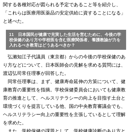
関する各種対応が図られる予定であること等を紹介し、
「これらは医療用医薬品の安定供給に資することになる」
と述べた。
11 日本国民が健康で充実した生活を営むために、今後の学
校保健のあり方や学校医を含む医療関係者、養護教諭が力を
入れるべき教育はどうあるべきか？
弘瀨知江子代議員（東京都）からの今後の学校保健のあ
り方などについて、日本医師会の見解を求める質問には、
渡辺弘司常任理事が回答した。
同常任理事は、まず、健康寿命延伸の方策について、健
康教育の重要性を指摘。学校保健委員会においても健康教
育の推進として、ヘルスリテラシーの向上を目指す土台と
環境づくりを提言している他、国の中央教育審議会でも、
ヘルスリテラシー向上の重要性を主張しているとして理解
を求めた。
また、学校保健の課題として、学校健康診断のあり方と