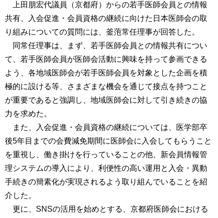
上田朋宏代議員（京都府）からの若手医師会員との情報
共有、入会促進・会員資格の継続に向けた日本医師会の取
り組みについての質問には、釜萢常任理事が回答した。
同常任理事は、まず、若手医師会員との情報共有につい
て、若手医師会員が医師会活動に興味を持って参画できる
よう、各地域医師会が若手医師会員を対象とした企画を積
極的に設ける等、さまざまな機会を通じて接点を持つこと
が重要であると強調し、地域医師会に対して引き続きの協
力を求めた。
また、入会促進・会員資格の継続については、医学部卒
後5年目までの会費減免期間に医師会に入会してもらうこと
を重視し、働き掛けを行っていることの他、新会員情報管
理システムの導入により、利便性の高い運用と入会・異動
手続きの簡素化が実現されるよう取り組んでいることを紹
介した。
更に、SNSの活用を始めとする、京都府医師会における