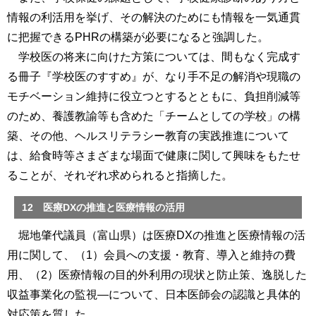
情報の利活用を挙げ、その解決のためにも情報を一気通貫
に把握できるPHRの構築が必要になると強調した。
学校医の将来に向けた方策については、間もなく完成す
る冊子『学校医のすすめ』が、なり手不足の解消や現職の
モチベーション維持に役立つとするとともに、負担削減等
のため、養護教諭等も含めた「チームとしての学校」の構
築、その他、ヘルスリテラシー教育の実践推進について
は、給食時等さまざまな場面で健康に関して興味をもたせ
ることが、それぞれ求められると指摘した。
12 医療DXの推進と医療情報の活用
堀地肇代議員（富山県）は医療DXの推進と医療情報の活
用に関して、（1）会員への支援・教育、導入と維持の費
用、（2）医療情報の目的外利用の現状と防止策、逸脱した
収益事業化の監視―について、日本医師会の認識と具体的
対応策を質した。