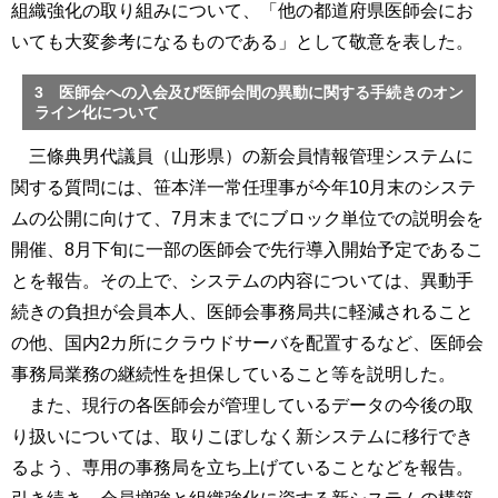
組織強化の取り組みについて、「他の都道府県医師会にお
いても大変参考になるものである」として敬意を表した。
3 医師会への入会及び医師会間の異動に関する手続きのオン
ライン化について
三條典男代議員（山形県）の新会員情報管理システムに
関する質問には、笹本洋一常任理事が今年10月末のシステ
ムの公開に向けて、7月末までにブロック単位での説明会を
開催、8月下旬に一部の医師会で先行導入開始予定であるこ
とを報告。その上で、システムの内容については、異動手
続きの負担が会員本人、医師会事務局共に軽減されること
の他、国内2カ所にクラウドサーバを配置するなど、医師会
事務局業務の継続性を担保していること等を説明した。
また、現行の各医師会が管理しているデータの今後の取
り扱いについては、取りこぼしなく新システムに移行でき
るよう、専用の事務局を立ち上げていることなどを報告。