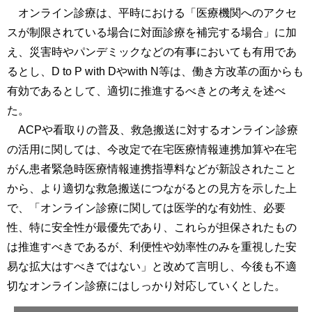
オンライン診療は、平時における「医療機関へのアクセ
スが制限されている場合に対面診療を補完する場合」に加
え、災害時やパンデミックなどの有事においても有用であ
るとし、D to P with Dやwith N等は、働き方改革の面からも
有効であるとして、適切に推進するべきとの考えを述べ
た。
ACPや看取りの普及、救急搬送に対するオンライン診療
の活用に関しては、今改定で在宅医療情報連携加算や在宅
がん患者緊急時医療情報連携指導料などが新設されたこと
から、より適切な救急搬送につながるとの見方を示した上
で、「オンライン診療に関しては医学的な有効性、必要
性、特に安全性が最優先であり、これらが担保されたもの
は推進すべきであるが、利便性や効率性のみを重視した安
易な拡大はすべきではない」と改めて言明し、今後も不適
切なオンライン診療にはしっかり対応していくとした。