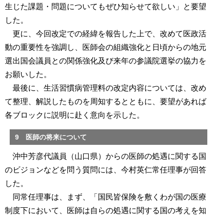
生じた課題・問題についてもぜひ知らせて欲しい」と要望
した。
更に、今回改定での経緯を報告した上で、改めて医政活
動の重要性を強調し、医師会の組織強化と日頃からの地元
選出国会議員との関係強化及び来年の参議院選挙の協力を
お願いした。
最後に、生活習慣病管理料の改定内容については、改め
て整理、解説したものを周知するとともに、要望があれば
各ブロックに説明に赴く意向を示した。
9 医師の将来について
沖中芳彦代議員（山口県）からの医師の処遇に関する国
のビジョンなどを問う質問には、今村英仁常任理事が回答
した。
同常任理事は、まず、「国民皆保険を敷くわが国の医療
制度下において、医師は自らの処遇に関する国の考えを知