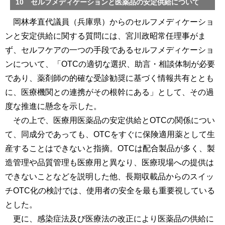
10 セルフメディケーションと医薬品の安定供給について
岡林孝直代議員（兵庫県）からのセルフメディケーショ
ンと安定供給に関する質問には、宮川政昭常任理事がま
ず、セルフケアの一つの手段であるセルフメディケーショ
ンについて、「OTCの適切な選択、助言・相談体制が必要
であり、薬剤師の的確な受診勧奨に基づく情報共有ととも
に、医療機関との連携がその根幹にある」として、その過
度な推進に懸念を示した。
その上で、医療用医薬品の安定供給とOTCの関係につい
て、同成分であっても、OTCをすぐに保険適用薬として生
産することはできないと指摘。OTCは配合製品が多く、製
造管理や品質管理も医療用と異なり、医療現場への提供は
できないことなどを説明した他、長期収載品からのスイッ
チOTC化の検討では、使用者の安全を最も重要視している
とした。
更に、感染症法及び医療法の改正により医薬品の供給に