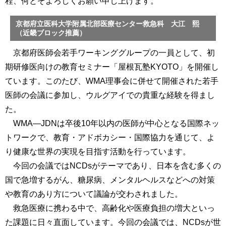
程、何とぞよろしくお願い申し上げます。
京都府立医科大学附属北部医療センター救急科 大江 熙
（近畿ブロック推薦）
京都府医師会若手ワーキンググループの一員として、初
期研修医向けの教育セミナー「屋根瓦塾KYOTO」を開催し
ています。このたび、WMA理事会に併せて開催された若手
医師の会議に参加し、ウルグアイでの貴重な経験を得まし
た。
WMA―JDNは卒後10年以内の医師が中心となる国際ネッ
トワークで、教育・アドボカシー・国際協力を通じて、よ
り健康な世界の実現を目指す活動を行っています。
今回の会議ではNCDsがテーマであり、日本を含む多くの
国で急増するがん、糖尿病、メンタルヘルスなどへの対策
や教育のあり方について議論が交わされました。
救急医療に携わる中で、高齢化や医療負担の増大といっ
た課題に日々直面しています。今回の会議では、NCDsが世