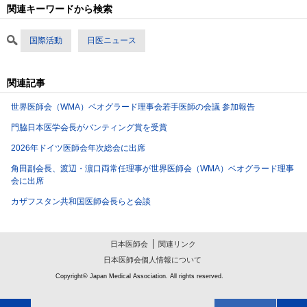
関連キーワードから検索
国際活動
日医ニュース
関連記事
世界医師会（WMA）ベオグラード理事会若手医師の会議 参加報告
門脇日本医学会長がバンティング賞を受賞
2026年ドイツ医師会年次総会に出席
角田副会長、渡辺・濵口両常任理事が世界医師会（WMA）ベオグラード理事
会に出席
カザフスタン共和国医師会長らと会談
日本医師会
関連リンク
日本医師会個人情報について
Copyright© Japan Medical Association. All rights reserved.