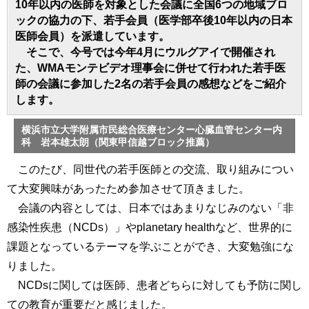
10年以内の医師を対象とした会議に全国6つの地域ブロ
ックの協力の下、若手会員（医学部卒後10年以内の日本
医師会員）を派遣しています。
そこで、今号では今年4月にウルグアイで開催され
た、WMAモンテビデオ理事会に併せて行われた若手医
師の会議に参加した2名の若手会員の感想などをご紹介
します。
横浜市立大学附属市民総合医療センター心臓血管センター内
科 岩本雄太朗（関東甲信越ブロック推薦）
このたび、同世代の若手医師との交流、取り組みについ
て大変興味があったため参加させて頂きました。
会議の内容としては、日本ではあまりなじみのない「非
感染性疾患（NCDs）」やplanetary healthなど、世界的に
課題となっているテーマを学ぶことができ、大変勉強にな
りました。
NCDsに関しては医師、患者どちらに対しても予防に関し
ての教育が重要だと感じました。