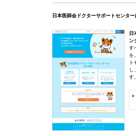
日本医師会ドクターサポートセンター
日
ン
す
を
ト
し
す