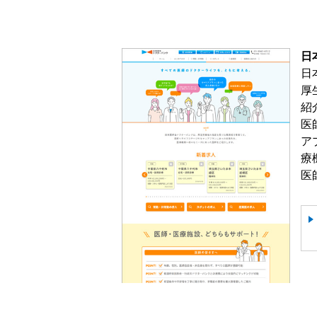
日
日
厚
紹
医
ア
療
医