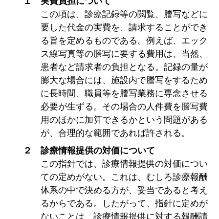
１ 実費負担について
この項は、診療記録等の閲覧、謄写などに
要した代金の実費を、請求することができ
る旨を定めるものである。例えば、エック
ス線写真等の謄写に要する費用は、当然、
患者など請求者の負担となる。記録の量が
膨大な場合には、施設内で謄写をするため
に長時間、職員等を謄写業務に専念させる
必要が生ずる。その場合の人件費を謄写費
用のほかに加算できるかという問題がある
が、合理的な範囲であれば許される。
２ 診療情報提供の対価について
この指針では、診療情報提供の対価につい
ての定めがない。これは、むしろ診療報酬
体系の中で決める方が、妥当であると考え
るからである。したがって、指針に定めが
ないことは、診療情報提供に対する報酬請