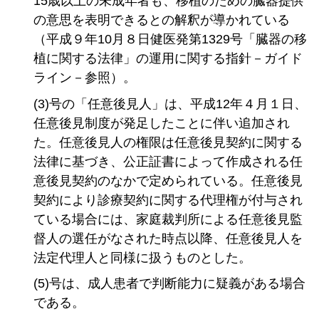
15歳以上の未成年者も、移植のための臓器提供
の意思を表明できるとの解釈が導かれている
（平成９年10月８日健医発第1329号「臓器の移
植に関する法律」の運用に関する指針－ガイド
ライン－参照）。
(3)号の「任意後見人」は、平成12年４月１日、
任意後見制度が発足したことに伴い追加され
た。任意後見人の権限は任意後見契約に関する
法律に基づき、公正証書によって作成される任
意後見契約のなかで定められている。任意後見
契約により診療契約に関する代理権が付与され
ている場合には、家庭裁判所による任意後見監
督人の選任がなされた時点以降、任意後見人を
法定代理人と同様に扱うものとした。
(5)号は、成人患者で判断能力に疑義がある場合
である。