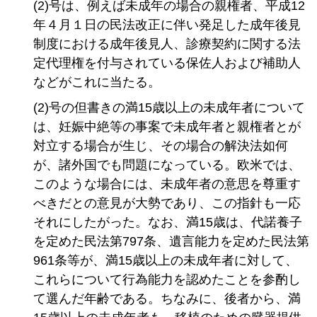
(2)号は、例えば未成年の場合の親権者、平成12
年４月１日の民法改正に伴い発足した成年後見
制度における成年後見人、診療契約に関する法
定代理権を付与されている保佐人および補助人
などがこれに当たる。
(2)号の但書きの満15歳以上の未成年者について
は、妊娠中絶等の事案で未成年者と親権者とが
対立する場合が生じ、その場合の解決法如何
が、諸外国でも問題になっている。欧米では、
このような場合には、未成年者の意思を尊重す
べきだとの意見が大勢であり、この指針も一応
それにしたがった。なお、満15歳は、代諾養子
を定めた民法第797条、遺言能力を定めた民法第
961条等が、満15歳以上の未成年者に対して、
これらについて行為能力を認めたことを参酌し
て選んだ年齢である。ちなみに、後者から、満