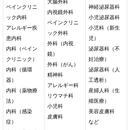
大腸外科
ペインクリニ
神経泌尿器科
内視鏡外科
ック内科
小児泌尿器科
ペインクリニ
アレルギー疾
小児科（新生
ック外科
患内科
児）
外科（内視
内科（ペイン
泌尿器科（不
鏡）
クリニック）
妊治療）
外科（がん）
内科（循環
泌尿器科（人
精神科
器）
工透析）
アレルギー科
内科（薬物療
産婦人科（生
リウマチ科
法）
殖医療）
小児科
内科（感染
美容皮膚科
皮膚科
症）
など