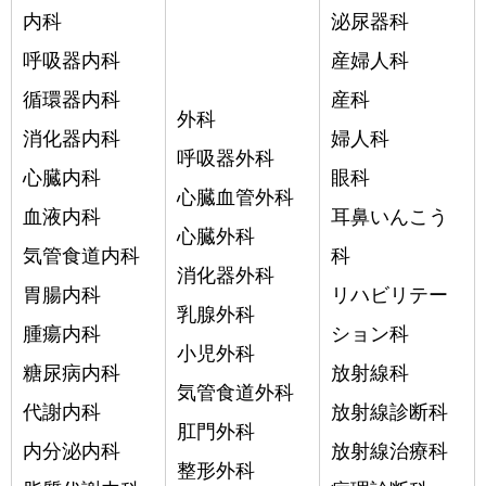
内科
泌尿器科
呼吸器内科
産婦人科
循環器内科
産科
外科
消化器内科
婦人科
呼吸器外科
心臓内科
眼科
心臓血管外科
血液内科
耳鼻いんこう
心臓外科
気管食道内科
科
消化器外科
胃腸内科
リハビリテー
乳腺外科
腫瘍内科
ション科
小児外科
糖尿病内科
放射線科
気管食道外科
代謝内科
放射線診断科
肛門外科
内分泌内科
放射線治療科
整形外科