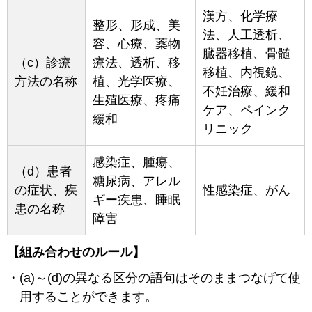
漢方、化学療
整形、形成、美
法、人工透析、
容、心療、薬物
臓器移植、骨髄
（c）診療
療法、透析、移
移植、内視鏡、
方法の名称
植、光学医療、
不妊治療、緩和
生殖医療、疼痛
ケア、ペインク
緩和
リニック
感染症、腫瘍、
（d）患者
糖尿病、アレル
の症状、疾
性感染症、がん
ギー疾患、睡眠
患の名称
障害
【組み合わせのルール】
(a)～(d)の異なる区分の語句はそのままつなげて使
用することができます。