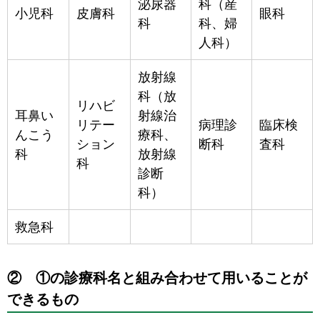
泌尿器
科（産
小児科
皮膚科
眼科
科
科、婦
人科）
放射線
科（放
リハビ
耳鼻い
射線治
リテー
病理診
臨床検
んこう
療科、
ション
断科
査科
科
放射線
科
診断
科）
救急科
② ①の診療科名と組み合わせて用いることが
できるもの