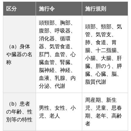
区分
施行令
施行規則
頭頸部、胸部、
頭部、頸部、気
腹部、呼吸器、
管、気管支、
消化器、循環
肺、食道、胃
（a）身体
器、気管食道、
腸、十二指腸、
や臓器の名
肛門、血管、心
小腸、大腸、肝
称
臓血管、腎臓、
臓、胆のう、膵
脳神経、神経、
臓、心臓、脳、
血液、乳腺、内
脂質代謝
分泌、代謝
周産期、新生
（b）患者
男性、女性、小
児、児童、思春
の年齢、性
児、老人
期、老年、高齢
別等の特性
者