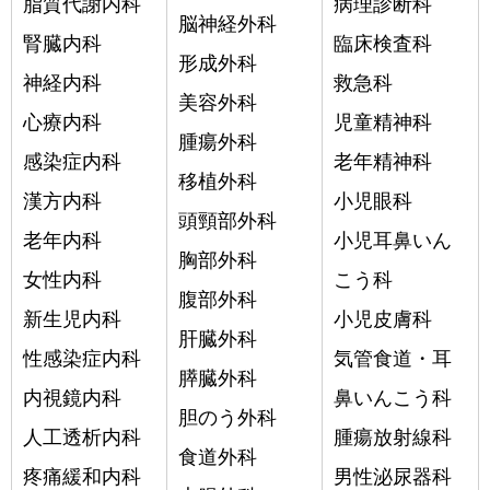
脂質代謝内科
病理診断科
脳神経外科
腎臓内科
臨床検査科
形成外科
神経内科
救急科
美容外科
心療内科
児童精神科
腫瘍外科
感染症内科
老年精神科
移植外科
漢方内科
小児眼科
頭頸部外科
老年内科
小児耳鼻いん
胸部外科
女性内科
こう科
腹部外科
新生児内科
小児皮膚科
肝臓外科
性感染症内科
気管食道・耳
膵臓外科
内視鏡内科
鼻いんこう科
胆のう外科
人工透析内科
腫瘍放射線科
食道外科
疼痛緩和内科
男性泌尿器科