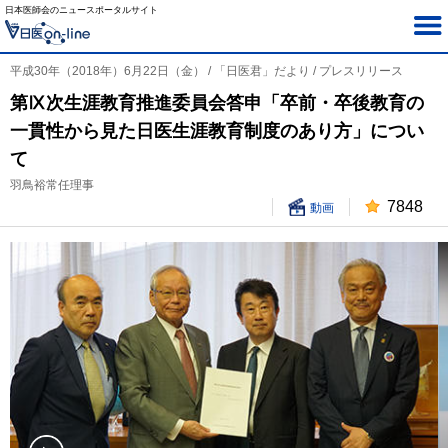
日本医師会のニュースポータルサイト
平成30年（2018年）6月22日（金） / 「日医君」だより / プレスリリース
第Ⅸ次生涯教育推進委員会答申「卒前・卒後教育の
一貫性から見た日医生涯教育制度のあり方」につい
て
羽鳥裕常任理事
7848
動画