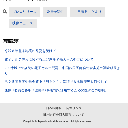
プレスリリース
委員会答申
「日医君」だより
映像ニュース
関連記事
令和８年熊本地震の発災を受けて
電子カルテ導入に関する上野厚生労働大臣の発言について
200床以上の病院の電子カルテ問題―中国四国医師会連合実施の調査結果よ
り―
男女共同参画委員会答申「男女ともに活躍できる医療界を目指して」
医療IT委員会答申「医療DXを現場で活用するための医師会の役割」
日本医師会
関連リンク
日本医師会個人情報について
Copyright© Japan Medical Association. All rights reserved.