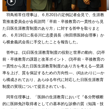
羽鳥裕常任理事は、６月20日の定例記者会見で、生涯教
育推進委員会が会長諮問「卒前・卒後教育の一貫性から見
た日医生涯教育制度のあり方」に対する答申を取りまと
め、６月19日に長谷川仁志委員長（秋田県医師会理事）か
ら横倉義武会長に手交したことを報告した。
答申は、(1)日医生涯教育制度の役割と世界の動向、(2)卒
前・卒後教育の課題と改革ポイント、(3)卒前・卒後教育の
一貫性から見た日医生涯教育制度のあり方を考える―受講
率を上げ、質を保証するための方向性―、(4)おわりに―か
ら構成されており、あらゆる年代に対応した日医生涯教育
制度の実現について提言されている。
同常任理事は、「医師の生涯教育において『各分野横断
的に医師免許取得者としての基本的な診療の質（知識・技