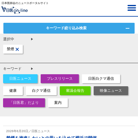
日本医師会のニュースポータルサイト
キーワード絞り込み検索
選択中
禁煙
キーワード
日医ニュース
プレスリリース
日医白クマ通信
健康
白クマ通信
審議会報告
映像ニュース
「日医君」だより
案内
2026年6月20日／日医ニュース