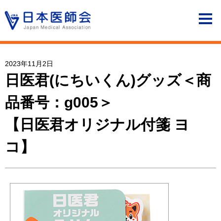
2023年11月2日
日医君(にちいくん)グッズ＜商
品番号：g005＞
【日医君オリジナル付箋 ヨ
コ】