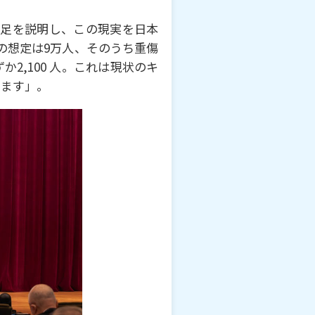
不⾜を説明し、この現実を⽇本
の想定は9万⼈、そのうち重傷
2,100 ⼈。これは現状のキ
ります」。