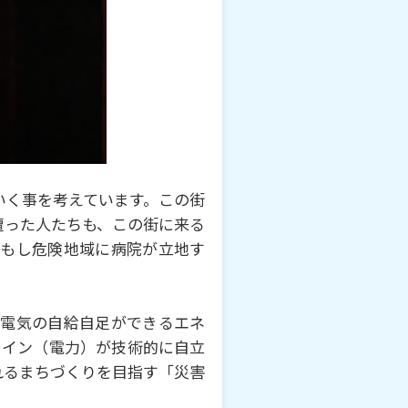
いく事を考えています。この街
遭った⼈たちも、この街に来る
、もし危険地域に病院が⽴地す
で電気の⾃給⾃⾜ができるエネ
ライン（電⼒）が技術的に⾃⽴
れるまちづくりを⽬指す「災害