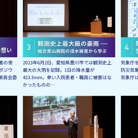
者の使
2023年6月2日、愛知県豊川市では観測史上
気象庁
ポジウ
最大の大雨を記録。1日の降水量が
防災気
策員会委
423.3mm。幸い入院患者・職員に被害はな
気象庁
かったものの…