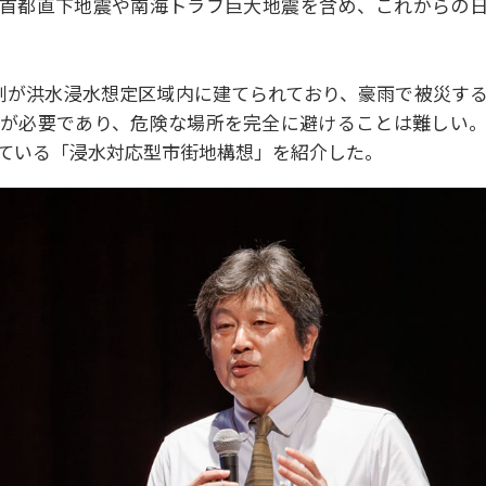
⾸都直下地震や南海トラフ巨⼤地震を含め、これからの⽇
割が洪⽔浸⽔想定区域内に建てられており、豪⾬で被災す
が必要であり、危険な場所を完全に避けることは難しい。
ている「浸⽔対応型市街地構想」を紹介した。