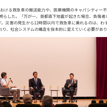
おける救急⾞の搬送能⼒や、医療機関のキャパシティー
鳴らした。「万が⼀、⾸都直下地震が起きた場合、負傷者
。災害の発⽣から12時間以内で救急⾞に乗れるのは、わずか
おり、社会システムの構造を抜本的に変えていく必要があ