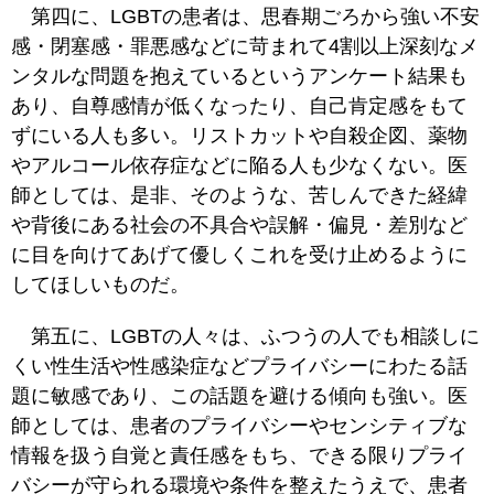
第四に、LGBTの患者は、思春期ごろから強い不安
感・閉塞感・罪悪感などに苛まれて4割以上深刻なメ
ンタルな問題を抱えているというアンケート結果も
あり、自尊感情が低くなったり、自己肯定感をもて
ずにいる人も多い。リストカットや自殺企図、薬物
やアルコール依存症などに陥る人も少なくない。医
師としては、是非、そのような、苦しんできた経緯
や背後にある社会の不具合や誤解・偏見・差別など
に目を向けてあげて優しくこれを受け止めるように
してほしいものだ。
第五に、LGBTの人々は、ふつうの人でも相談しに
くい性生活や性感染症などプライバシーにわたる話
題に敏感であり、この話題を避ける傾向も強い。医
師としては、患者のプライバシーやセンシティブな
情報を扱う自覚と責任感をもち、できる限りプライ
バシーが守られる環境や条件を整えたうえで、患者