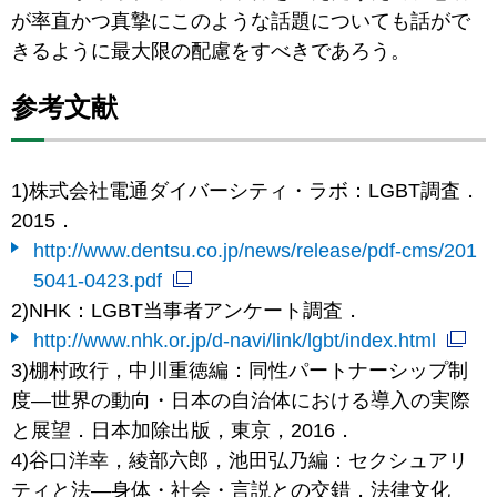
が率直かつ真摯にこのような話題についても話がで
きるように最大限の配慮をすべきであろう。
参考文献
1)株式会社電通ダイバーシティ・ラボ：LGBT調査．
2015．
http://www.dentsu.co.jp/news/release/pdf-cms/201
5041-0423.pdf
2)NHK：LGBT当事者アンケート調査．
http://www.nhk.or.jp/d-navi/link/lgbt/index.html
3)棚村政行，中川重徳編：同性パートナーシップ制
度―世界の動向・日本の自治体における導入の実際
と展望．日本加除出版，東京，2016．
4)谷口洋幸，綾部六郎，池田弘乃編：セクシュアリ
ティと法―身体・社会・言説との交錯．法律文化