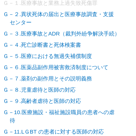
Ｇ－１.医療事故と業務上過失致死傷罪
Ｇ－２.異状死体の届出と医療事故調査・支援
センター
Ｇ－３.医療事故とADR（裁判外紛争解決手続）
Ｇ－４.死亡診断書と死体検案書
Ｇ－５.医療における無過失補償制度
Ｇ－６.医薬品副作用被害救済制度について
Ｇ－７.薬剤の副作用とその説明義務
Ｇ－８.児童虐待と医師の対応
Ｇ－９.高齢者虐待と医師の対応
Ｇ－10.医療施設・福祉施設職員の患者への虐
待
Ｇ－11.LＧBT の患者に対する医師の対応