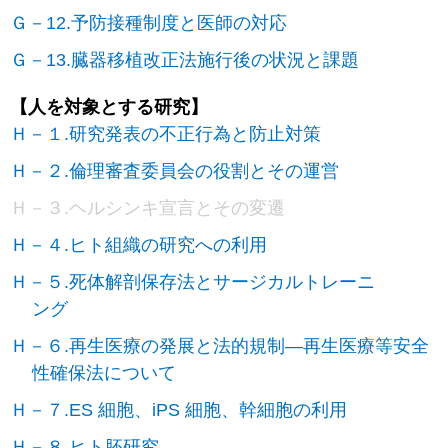
Ｇ－12.予防接種制度と医師の対応
Ｇ－13.臓器移植改正法施行後の状況と課題
【人を対象とする研究】
Ｈ－１.研究発表の不正行為と防止対策
Ｈ－２.倫理審査委員会の役割とその運営
Ｈ－３.ヘルシンキ宣言とその変遷
Ｈ－４.ヒト組織の研究への利用
Ｈ－５.死体解剖保存法とサージカルトレーニ
ング
Ｈ－６.再生医療の発展と法的規制―再生医療等安全
性確保法について
Ｈ－７.ES 細胞、iPS 細胞、幹細胞の利用
Ｈ－８.ヒト胚研究